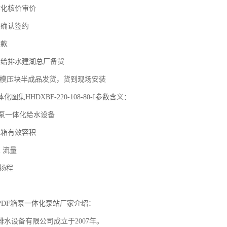
体化核价审价
款确认签约
付款
佳给排水建湖总厂备货
DF模压块半成品发货，货到现场安装
图集HHDXBF-220-108-80-I参数含义：
：箱泵一体化给水设备
水箱有效容积
泵 流量
泵扬程
，
PDF箱泵一体化泵站厂家介绍：
排水设备有限公司成立于2007年。