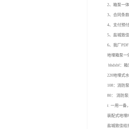
2、箱泵一
3、合同条
4、支付预
5、盐城致
6、我厂P
地埋箱泵一体化
hhdxbf
220地埋式
108：消防
80： 消防
i: 一用一备
装配式地埋
盐城致佳给