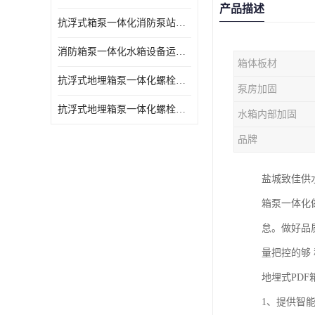
产品描述
抗浮式箱泵一体化消防泵站的数据采集过程
消防箱泵一体化水箱设备运行过程中如护
箱体板材
抗浮式地埋箱泵一体化螺栓连接部分如何防止漏水、漏气呢
泵房加固
抗浮式地埋箱泵一体化螺栓连接部分
水箱内部加固
品牌
盐城致佳供
箱泵一体化
怠。做好品
量把控的够
地埋式PDF箱
1、提供智