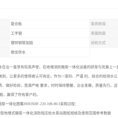
复合板
泵房除湿
工字钢
表面防腐
镀锌钢管加固
巡检方式
致佳供水
水在业一直享有较高声誉，在地埋消防箱泵一体化设备的研发与完善上一
做到，让更多的使用者认可肯定。作为一家的、严谨 的、综合的给排水
质、做好检验，思源严格 要求，时时保持警醒，企业发展，质量先行。
 稳，赢得了所有客户的。
泵一体化图集HHDXBF-220-108-80-I采购过程：
能型地埋式箱泵一体化消防恒压给水泵站图纸规格及使用范围参考数据