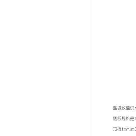
盐城致佳供
侧板规格是1
顶板1m*1