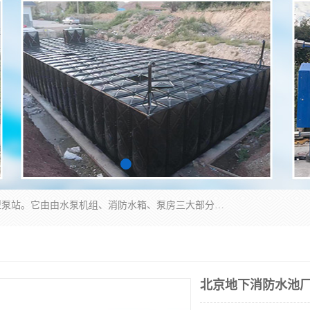
抗浮式地埋箱泵一体化增压给水设备，简称智能型泵站。它由由水泵机组、消防水箱、泵房三大部分组成，其抗浮效果好，因为设计时通过将底板与箱体联在一起，箱体重量抵消了地下水浮力。系统维护好，内部拉筋、泵站、管道，喷淋等各部运行正堂，无一损坏；结构更牢固。
北京地下消防水池