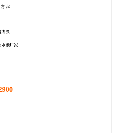
方 起
建湖县
防水池厂家
2900