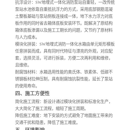
抗浮设计
：SW地埋式一体化消防泵站自重轻，一改传统
泵站水池依靠自重抵抗浮力的方式，采用底部钢筋混凝
土整板基础与泵站侧板连接成一体，地下水力浮力对底
板作用的同时省去箱体底板安装环节。既解决了原结构
箱体底板渗漏以及施工工期长的问题，又节约了原材料
与人力成本。
模块化拼装
：SW地埋式消防一体化水箱由单元矩形模板
任意拼装而成，具有同时代特征与漂亮的外观，对应配
套，选择灵活，可进行拆装，方便二次再利用和维修，
且维修。
耐腐蚀材料
：水箱选用性能的奥氏体、铁素体、低碳不
锈钢板材拉伸压制，具有耐腐蚀抗裂性能，延长了泵站
的使用寿命。
四、施工方便性
简化施工流程
：新设计通过模块化拼装和标准化生产，
大大简化了施工流程，缩短了施工周期。
降低施工难度
：地下安装的方式避免了地面施工带来的
交通干扰和隐患，降低了施工难度。