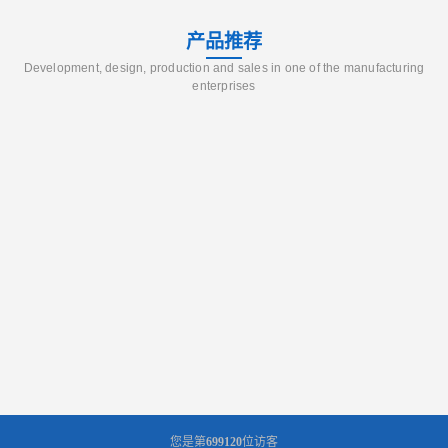
产品推荐
Development, design, production and sales in one of the manufacturing
enterprises
您是第
699120
位访客