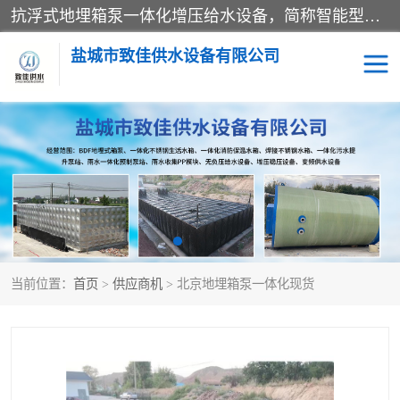
抗浮式地埋箱泵一体化增压给水设备，简称智能型泵站。它由由水泵机组、消防水箱、泵房三大部分组成，其抗浮效果好，因为设计时通过将底板与箱体联在一起，箱体重量抵消了地下水浮力。系统维护好，内部拉筋、泵站、管道，喷淋等各部运行正堂，无一损坏；结构更牢固。
盐城市致佳供水设备有限公司
消防一体化水箱
地埋箱泵一体化
一体化污水泵站
当前位置：
首页
>
供应商机
> 北京地埋箱泵一体化现货