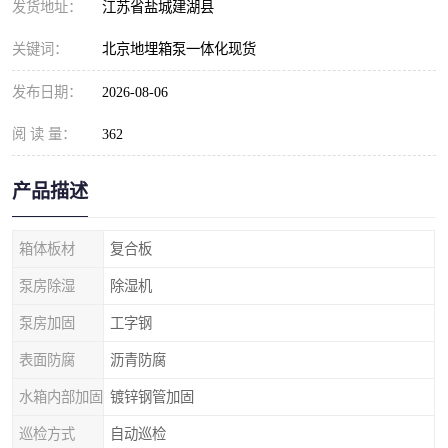
发货地址：
江苏省盐城建湖县
关键词：
北京地埋箱泵一体化现货
发布日期：
2026-08-06
阅 读 量：
362
产品描述
箱体板材
复合板
泵房除湿
除湿机
泵房加固
工字钢
表面防腐
沥青防腐
水箱内部加固
镀锌钢管加固
巡检方式
自动巡检