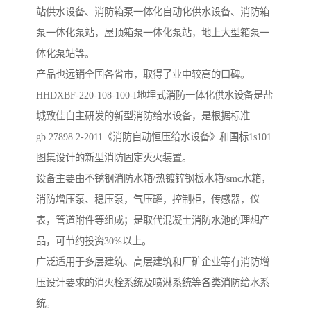
站供水设备、消防箱泵一体化自动化供水设备、消防箱
泵一体化泵站，屋顶箱泵一体化泵站，地上大型箱泵一
体化泵站等。
产品也远销全国各省市，取得了业中较高的口碑。
HHDXBF-220-108-100-I地埋式消防一体化供水设备是盐
城致佳自主研发的新型消防给水设备，是根据标准
gb 27898.2-2011《消防自动恒压给水设备》和国标1s101
图集设计的新型消防固定灭火装置。
设备主要由不锈钢消防水箱/热镀锌钢板水箱/smc水箱，
消防增压泵、稳压泵，气压罐，控制柜，传感器，仪
表，管道附件等组成；是取代混凝土消防水池的理想产
品，可节约投资30%以上。
广泛适用于多层建筑、高层建筑和厂矿企业等有消防增
压设计要求的消火栓系统及喷淋系统等各类消防给水系
统。