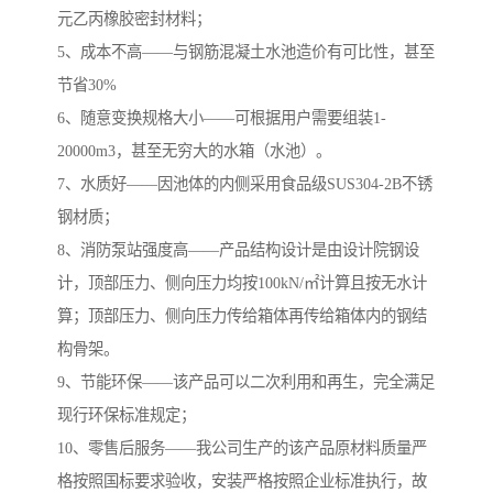
元乙丙橡胶密封材料；
5、成本不高——与钢筋混凝土水池造价有可比性，甚至
节省30%
6、随意变换规格大小——可根据用户需要组装1-
20000m3，甚至无穷大的水箱（水池）。
7、水质好——因池体的内侧采用食品级SUS304-2B不锈
钢材质；
8、消防泵站强度高——产品结构设计是由设计院钢设
计，顶部压力、侧向压力均按100kN/㎡计算且按无水计
算；顶部压力、侧向压力传给箱体再传给箱体内的钢结
构骨架。
9、节能环保——该产品可以二次利用和再生，完全满足
现行环保标准规定；
10、零售后服务——我公司生产的该产品原材料质量严
格按照国标要求验收，安装严格按照企业标准执行，故