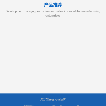
产品推荐
Development, design, production and sales in one of the manufacturing
enterprises
您是第
690670
位访客