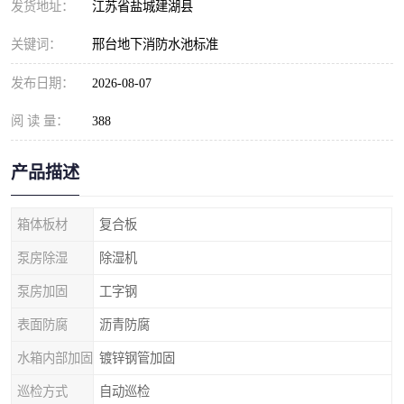
发货地址：
江苏省盐城建湖县
关键词：
邢台地下消防水池标准
发布日期：
2026-08-07
阅 读 量：
388
产品描述
箱体板材
复合板
泵房除湿
除湿机
泵房加固
工字钢
表面防腐
沥青防腐
水箱内部加固
镀锌钢管加固
巡检方式
自动巡检