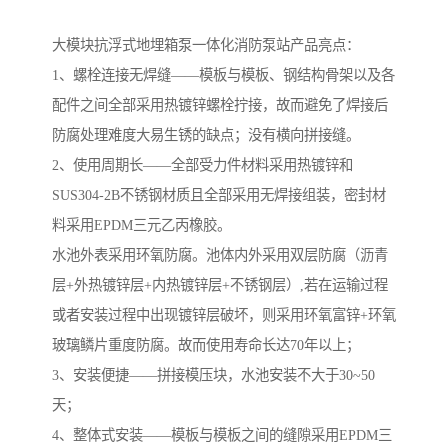
大模块抗浮式地埋箱泵一体化消防泵站产品亮点：
1、螺栓连接无焊缝——模板与模板、钢结构骨架以及各
配件之间全部采用热镀锌螺栓拧接，故而避免了焊接后
防腐处理难度大易生锈的缺点；没有横向拼接缝。
​2、使用周期长——全部受力件材料采用热镀锌和
SUS304-2B不锈钢材质且全部采用无焊接组装，密封材
料采用EPDM三元乙丙橡胶。
水池外表采用环氧防腐。池体内外采用双层防腐（沥青
层+外热镀锌层+内热镀锌层+不锈钢层）,若在运输过程
或者安装过程中出现镀锌层破坏，则采用环氧富锌+环氧
玻璃鳞片重度防腐。故而使用寿命长达70年以上；
3、安装便捷——拼接模压块，水池安装不大于30~50
天；
4、整体式安装——模板与模板之间的缝隙采用EPDM三