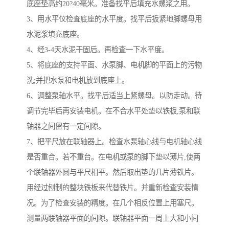
底座垫高约20?40毫米。准备找平后填充水螺浆之用。
3、用水平仪检査底座的水平度。找平后扳紧地脚螺母用
水泥浆填充底座。
4、经3-4天水泥干固后。再检査一下水平度。
5、将底座的支持平面、水泵脚、电机脚的平面上的污物
洗;并把水泵和电机放到底座上。
6、调整泵轴水平。找平后适当上紧螺母。以防走动。待
调节完毕后再安装电机。在不合水平处垫以铁板,泵和联
轴器之间留有一定间隙。
7、把平尺放在联轴器上。检査水泵轴心线与电机轴心线
是否重合。若不重台。在电机或泵的脚下垫以薄片,使两
个联轴器外圆与平尺相平。然后取出垫的几片薄铁片。
用经过刨制的整块铁板来代替铁片。并重新检査安装情
况。为了检查安装的精度。在几个相反位置上用塞尺。
测量两联轴器平面的间隙。联轴器平面一周上大和小间