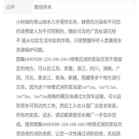
品牌
致佳供水
小时候的青山绿水几乎荡然无存，肆意的污染和不可控
的浪费是人为不可控制的，随处可见的广告标语已经
不 能从切实生活中起到作用，只是警醒呼吁人类重视水
资源保护问题。
图集HHDXBF-220-108-100-I地埋式消防泵站交货不是固
定的地方，可以在江苏，安徽，浙江，四川，湖南，广
西，河北，黑龙江，青海，新疆，西藏等多个地方进行
交货，因为这个地埋式消防泵站是1m*1m、1m*0.5m、
1m*3m、1m*2m规格的模压块通过大货车运输，可以运
到货车可到达的工地，然后工人在从我厂出发去安装，
所有的安装，试水，调试都是致佳水箱厂一手包办完
成，提供图集HHDXBF-220-108-100-I地埋式消防泵站交
货验收的消防资质，让您一次性通过消防验收，无后顾