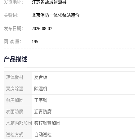
发货地址：
江苏省盐城建湖县
关键词：
北京消防一体化泵站造价
发布日期：
2026-08-07
阅 读 量：
195
产品描述
箱体板材
复合板
泵房除湿
除湿机
泵房加固
工字钢
表面防腐
沥青防腐
水箱内部加固
镀锌钢管加固
巡检方式
自动巡检