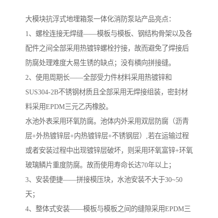
大模块抗浮式地埋箱泵一体化消防泵站产品亮点：
1、螺栓连接无焊缝——模板与模板、钢结构骨架以及各
配件之间全部采用热镀锌螺栓拧接，故而避免了焊接后
防腐处理难度大易生锈的缺点；没有横向拼接缝。
​2、使用周期长——全部受力件材料采用热镀锌和
SUS304-2B不锈钢材质且全部采用无焊接组装，密封材
料采用EPDM三元乙丙橡胶。
水池外表采用环氧防腐。池体内外采用双层防腐（沥青
层+外热镀锌层+内热镀锌层+不锈钢层）,若在运输过程
或者安装过程中出现镀锌层破坏，则采用环氧富锌+环氧
玻璃鳞片重度防腐。故而使用寿命长达70年以上；
3、安装便捷——拼接模压块，水池安装不大于30~50
天；
4、整体式安装——模板与模板之间的缝隙采用EPDM三