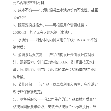
元乙丙橡胶密封材料；
5、成本不高——与钢筋混凝土水池造价有可比性，甚至
节省30%
6、随意变换规格大小——可根据用户需要组装1-
20000m3，甚至无穷大的水箱（水池）。
7、水质好——因池体的内侧采用食品级SUS304-2B不锈
钢材质；
8、消防泵站强度高——产品结构设计是由设计院钢设
计，顶部压力、侧向压力均按100kN/㎡计算且按无水计
算；顶部压力、侧向压力传给箱体再传给箱体内的钢结
构骨架。
9、节能环保——该产品可以二次利用和再生，完全满足
现行环保标准规定；
10、零售后服务——我公司生产的该产品原材料质量严
格按照国标要求验收，安装严格按照企业标准执行，故