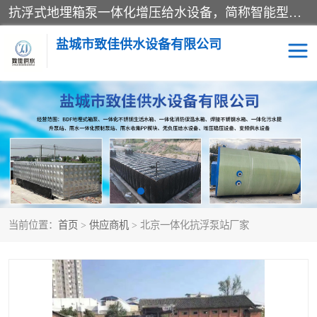
抗浮式地埋箱泵一体化增压给水设备，简称智能型泵站。它由由水泵机组、消防水箱、泵房三大部分组成，其抗浮效果好，因为设计时通过将底板与箱体联在一起，箱体重量抵消了地下水浮力。系统维护好，内部拉筋、泵站、管道，喷淋等各部运行正堂，无一损坏；结构更牢固。
盐城市致佳供水设备有限公司
消防一体化水箱
地埋箱泵一体化
一体化污水泵站
当前位置：
首页
>
供应商机
> 北京一体化抗浮泵站厂家