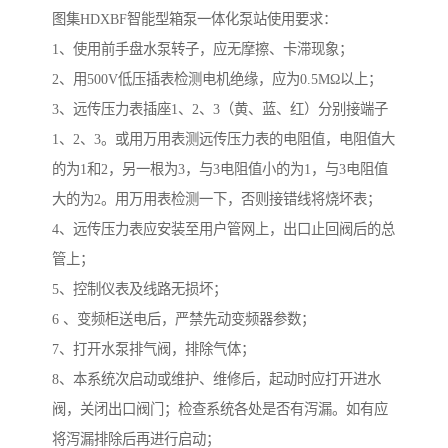
图集HDXBF智能型箱泵一体化泵站使用要求：
1、使用前手盘水泵转子，应无摩擦、卡滞现象；
2、用500V低压插表检测电机绝缘，应为0.5MΩ以上；
3、远传压力表插座1、2、3（黄、蓝、红）分别接端子
1、2、3。或用万用表测远传压力表的电阻值，电阻值大
的为1和2，另一根为3，与3电阻值小的为1，与3电阻值
大的为2。用万用表检测一下，否则接错线将烧坏表；
4、远传压力表应安装至用户管网上，出口止回阀后的总
管上；
5、控制仪表及线路无损坏；
6 、变频柜送电后，严禁先动变频器参数；
7、打开水泵排气阀，排除气体；
8、本系统次启动或维护、维修后，起动时应打开进水
阀，关闭出口阀门；检查系统各处是否有泻漏。如有应
将泻漏排除后再进行启动；