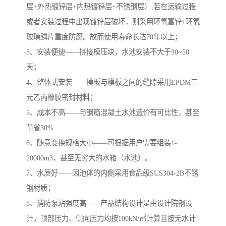
层+外热镀锌层+内热镀锌层+不锈钢层）,若在运输过程
或者安装过程中出现镀锌层破坏，则采用环氧富锌+环氧
玻璃鳞片重度防腐。故而使用寿命长达70年以上；
3、安装便捷——拼接模压块，水池安装不大于30~50
天；
4、整体式安装——模板与模板之间的缝隙采用EPDM三
元乙丙橡胶密封材料；
5、成本不高——与钢筋混凝土水池造价有可比性，甚至
节省30%
6、随意变换规格大小——可根据用户需要组装1-
20000m3，甚至无穷大的水箱（水池）。
7、水质好——因池体的内侧采用食品级SUS304-2B不锈
钢材质；
8、消防泵站强度高——产品结构设计是由设计院钢设
计，顶部压力、侧向压力均按100kN/㎡计算且按无水计