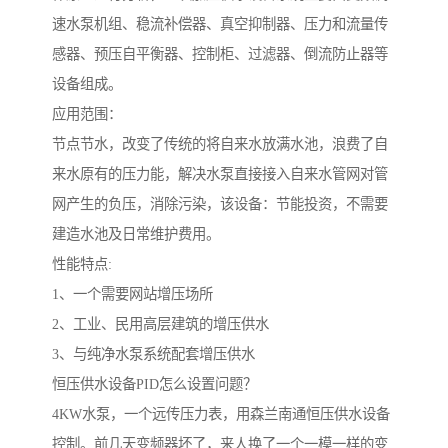
速水泵机组、稳流补偿器、真空抑制器、压力和流量传
感器、预压自平衡器、控制柜、过滤器、倒流防止器等
设备组成。
应用范围：
节点节水，改变了传统的将自来水放满水池，浪费了自
来水原有的压力能，解决水泵直接接入自来水管网对管
网产生的负压，消除污染，该设备：节能投资，不需要
建造水池及日常维护费用。
性能特点:
1、一个需要网站增压场所
2、工业、民用高层建筑的增压供水
3、与纯净水泵系统配套增压供水
恒压供水设备PID怎么设置问题？
4KW水泵，一个远传压力表，用森兰南通恒压供水设备
控制。前几天变频器坏了，来人换了一个一模一样的变