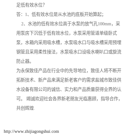
足低有效水位？
答：1、低有效水位是从水池的底板开始算起；
2、水池的低有效水位高于水泵的放气孔100mm，采
用泵房下沉低于低有效水位，水泵采用管道单级卧式
泵，水箱内采用吸水槽，水泵吸水口与吸水槽采用预埋
钢管且采用柔性接法，水泵吸水口设吸水喇叭口或旋流
防止器。
为永保致佳产品在行业中的先导地位，致佳人将不断开
拓新技术、新产品来满足新老客户的需求盐城市致佳供
水设备有限公司的诚信、实力和产品质量获得业界的认
可。 竭诚欢迎社会各界新老朋友光临惠顾，指导合作，
共创辉煌.
http://www.zhijiagongshui.com