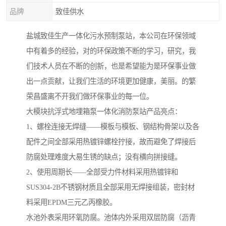
品牌
致佳供水
盐城致佳生产一体化污水预制泵站，本公司在环保领域
中有着多的经验，对的环保政策不断的学习，研究，我
们技术人员在不断的创新，也是希望能为是环保事业做
出一点贡献，让我们生活的环境更加健康，美丽。的繁
荣昌盛离不开我们做环保事业的每一位。
大模块抗浮式地埋箱泵一体化消防泵站产品亮点：
1、螺栓连接无焊缝——模板与模板、钢结构骨架以及各
配件之间全部采用热镀锌螺栓拧接，故而避免了焊接后
防腐处理难度大易生锈的缺点；没有横向拼接缝。
​2、使用周期长——全部受力件材料采用热镀锌和
SUS304-2B不锈钢材质且全部采用无焊接组装，密封材
料采用EPDM三元乙丙橡胶。
水池外表采用环氧防腐。池体内外采用双层防腐（沥青