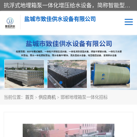
抗浮式地埋箱泵一体化增压给水设备，简称智能型泵站。它由由水泵机组、消防水箱、泵房三大部分组成，其抗浮效果好，因为设计时通过将底板与箱体联在一起，箱体重量抵消了地下水浮力。系统维护好，内部拉筋、泵站、管道，喷淋等各部运行正堂，无一损坏；结构更牢固。
盐城市致佳供水设备有限公司
消防一体化水箱
地埋箱泵一体化
一体化污水泵站
当前位置：
首页
>
供应商机
> 邯郸地埋箱泵一体化招标