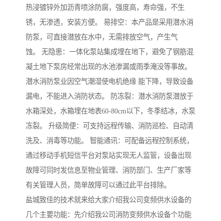
热浸镀锌外加沥青喷涂防腐，强度高，寿命强，不生
锈，无渗透，安装方便。 易排空：本产品是采用潜水消
防泵，可直接潜放在水中，无需排放空气，产生气
蚀。 无隐患：一体化泵站集成埋在地下，避免了钢筋混
凝土地下泵房经常出现的水池渗漏或雨季淹没等事故。
潜水消防泵业因空气潮湿使电机绝缘 能下降，导致设备
漏电，不能进入消防状态。 防冻裂：潜水消防泵潜放于
水箱深处，水箱埋在地表60-80cm以下，冬季结冰，水泵
冻裂。 升级简便：可支持远程传输、消防巡检、自动清
洗及、消毒等功能。 智能通讯：可配备远程控制系统，
通过移动手机短信平台对泵站实现无人监管，设备出现
故障可同时发信息至物业管理、消防部门、生产厂家等
有关管理人员，简单故障可以通过此平台排除。
盐城致佳的技术就来给大家介绍我公司变频供水设备的
几个主要功能：先介绍我公司消防变频供水设备个功能