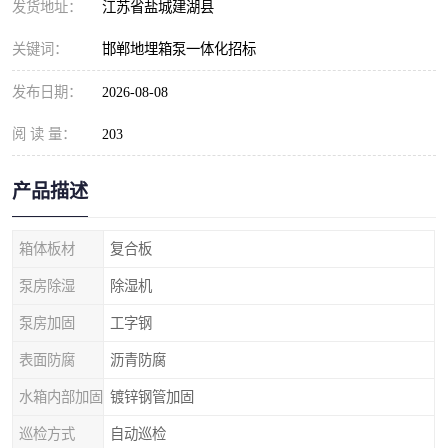
发货地址：
江苏省盐城建湖县
关键词：
邯郸地埋箱泵一体化招标
发布日期：
2026-08-08
阅 读 量：
203
产品描述
箱体板材
复合板
泵房除湿
除湿机
泵房加固
工字钢
表面防腐
沥青防腐
水箱内部加固
镀锌钢管加固
巡检方式
自动巡检