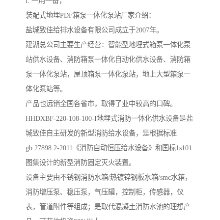
i: 一用一备，
装配式地埋PDF箱泵一体化泵站厂家介绍：
盐城致佳给排水设备有限公司成立于2007年。
建湖总公司主要生产经营：智能型地埋式箱泵一体化泵
站供水设备、消防箱泵一体化自动化供水设备、消防箱
泵一体化泵站，屋顶箱泵一体化泵站，地上大型箱泵一
体化泵站等。
产品也远销全国各省市，取得了业中较高的口碑。
HHDXBF-220-108-100-I地埋式消防一体化供水设备是盐
城致佳自主研发的新型消防给水设备，是根据标准
gb 27898.2-2011《消防自动恒压给水设备》和国标1s101
图集设计的新型消防固定灭火装置。
设备主要由不锈钢消防水箱/热镀锌钢板水箱/smc水箱，
消防增压泵、稳压泵，气压罐，控制柜，传感器，仪
表，管道附件等组成；是取代混凝土消防水池的理想产