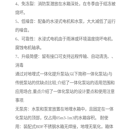
4、免冻裂：消防泵潜放在水箱深处，在冬季由于结冻被
烧坏。
5、低噪音：配备的水浸式电机和水泵，大大减低了运行
的噪音。
6、可靠性：水浸式电机由于雨淋或环境温度烧坏电机、
腐蚀电机轴承。
7、升级简便：留有接口可支持远程传输、自动清洗、、
消毒
通过对地埋式一体化提升泵站(以下简称一体化泵站)与
传统泵站的优缺点比较,介绍了一体化泵站的适用范围和
应用场合,重点介绍了一体化泵站的设计要点和使用注意
事项.
无泵房：水泵和泵室放置在地埋水箱中，且固定在一体
化泵站的顶部，仅占用05m3-1m3的水箱容积。 耐使
用：装配式BDF不锈钢水箱无焊接，地埋无氧化，箱体