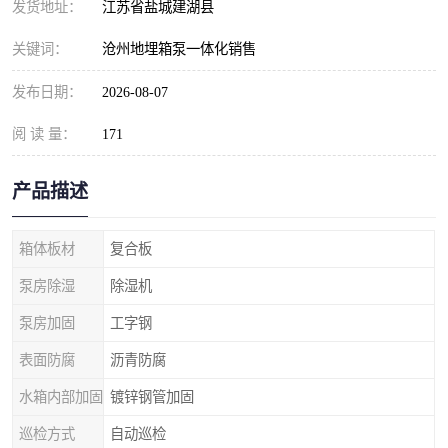
发货地址：
江苏省盐城建湖县
关键词：
沧州地埋箱泵一体化销售
发布日期：
2026-08-07
阅 读 量：
171
产品描述
箱体板材
复合板
泵房除湿
除湿机
泵房加固
工字钢
表面防腐
沥青防腐
水箱内部加固
镀锌钢管加固
巡检方式
自动巡检