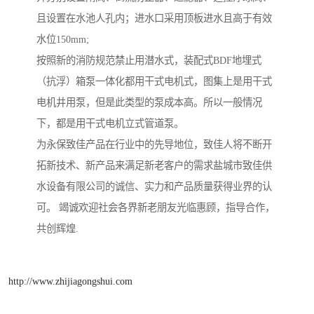
且设置在水池人孔内；进水口采用顶板进水且高于有效
水位150mm;
按照新的消防规范禁止用潜水式，装配式BDF地埋式
（抗浮）箱泵一体化都用干式电机式，图集上是用干式
电机井用泵，但是此类型的泵成本高。所以一般情况
下，都是用干式电机立式管道泵。
为永保致佳产品在行业中的先导地位，致佳人将不断开
拓新技术、新产品来满足新老客户的需求盐城市致佳供
水设备有限公司的诚信、实力和产品质量获得业界的认
可。 竭诚欢迎社会各界新老朋友光临惠顾，指导合作，
共创辉煌.
http://www.zhijiagongshui.com