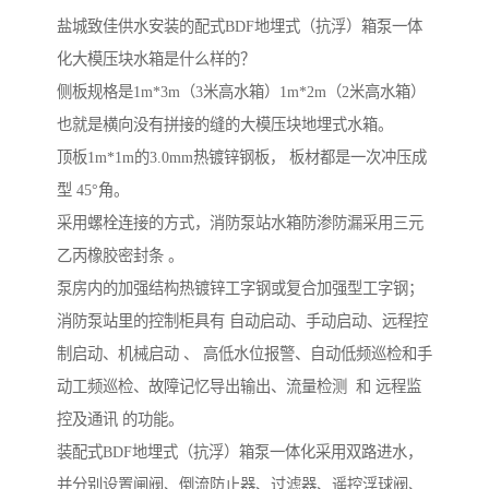
盐城致佳供水安装的配式BDF地埋式（抗浮）箱泵一体
化大模压块水箱是什么样的？
侧板规格是1m*3m（3米高水箱）1m*2m（2米高水箱）
也就是横向没有拼接的缝的大模压块地埋式水箱。
顶板1m*1m的3.0mm热镀锌钢板， 板材都是一次冲压成
型 45°角。
采用螺栓连接的方式，消防泵站水箱防渗防漏采用三元
乙丙橡胶密封条 。
泵房内的加强结构热镀锌工字钢或复合加强型工字钢；
消防泵站里的控制柜具有 自动启动、手动启动、远程控
制启动、机械启动 、 高低水位报警、自动低频巡检和手
动工频巡检、故障记忆导出输出、流量检测 和 远程监
控及通讯 的功能。
装配式BDF地埋式（抗浮）箱泵一体化采用双路进水，
并分别设置闸阀、倒流防止器、过滤器、遥控浮球阀、