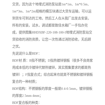
交货，因为这个地埋式消防泵站是1m*1m、1m*0.5m、
1m*3m、1m*2m规格的模压块通过大货车运输，可以运
到货车可到达的工地，然后工人在从我厂出发去安装，
所有的安装，试水，调试都是致佳水箱厂一手包办完
成，提供图集HHDXBF-220-108-100-I地埋式消防泵站交
货验收的消防资质，让您一次性通过消防验收，无后顾
之忧。
先说说什么是BDF：
BDF材 质：B指不锈钢；D指热镀锌钢板（很多不良商家
用成本低的冷镀锌代替热镀锌，其实图集要求的都是热
镀锌）；F指复合式；综合起来也就是不锈钢和镀锌钢板
复合的一种材质；
BDF结构：不锈钢板的厚度一般是0.4-0.5mm，镀锌钢板
的厚度2.5mm-4mm；
BDF复合板的种类：