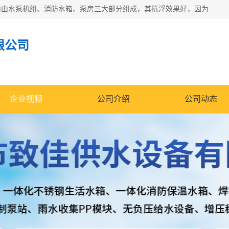
抗浮式地埋箱泵一体化增压给水设备，简称智能型泵站。它由由水泵机组、消防水箱、泵房三大部分组成，其抗浮效果好，因为设计时通过将底板与箱体联在一起，箱体重量抵消了地下水浮力。系统维护好，内部拉筋、泵站、管道，喷淋等各部运行正堂，无一损坏；结构更牢固。
限公司
企业视频
公司介绍
公司动态