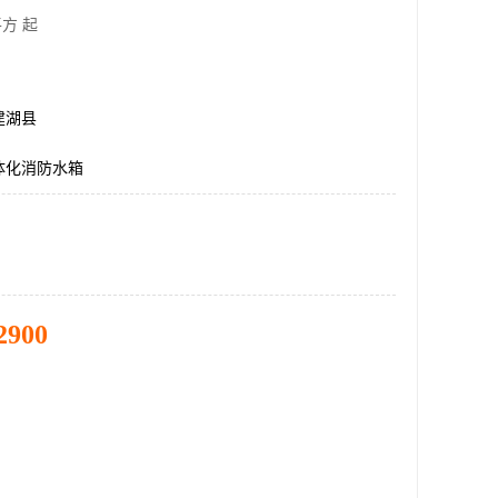
方 起
建湖县
体化消防水箱
2900