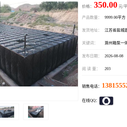
350.00
价格：
元/平
产品数量：
9999.00平方
发货地址：
江苏省盐城
关键词：
滁州箱泵一
发布日期：
2026-08-08
阅 读 量：
203
1381555
销售电话：
在线QQ：