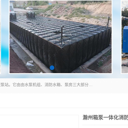
抗浮式地埋箱泵一体化增压给水设备，简称智能型泵站。它由由水泵机组、消防水箱、泵房三大部分组成，其抗浮效果好，因为设计时通过将底板与箱体联在一起，箱体重量抵消了地下水浮力。系统维护好，内部拉筋、泵站、管道，喷淋等各部运行正堂，无一损坏；结构更牢固。
滁州箱泵一体化消