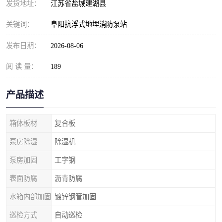
发货地址：
江苏省盐城建湖县
关键词：
阜阳抗浮式地埋消防泵站
发布日期：
2026-08-06
阅 读 量：
189
产品描述
箱体板材
复合板
泵房除湿
除湿机
泵房加固
工字钢
表面防腐
沥青防腐
水箱内部加固
镀锌钢管加固
巡检方式
自动巡检