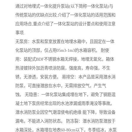
通过对地埋式一体化提升泵站(以下简称一体化泵站)与
传统泵站的优缺点比较,介绍了一体化泵站的适用范围和
应用场合,重点介绍了一体化泵站的设计要点和使用注意
事项.
无泵房：水泵和泵室放置在地埋水箱中，且固定在一体
化泵站的顶部，仅占用05m3-1m3的水箱容积。 耐使
用：装配式BDF不锈钢水箱无焊接，地埋无氧化，箱体
热浸镀锌外加沥青喷涂防腐，强度高，寿命强，不生
锈，无渗透，安装方便。 易排空：本产品是采用潜水消
防泵，可直接潜放在水中，无需排放空气，产生气
蚀。 无隐患：一体化泵站集成埋在地下，避免了钢筋混
凝土地下泵房经常出现的水池渗漏或雨季淹没等事故。
潜水消防泵业因空气潮湿使电机绝缘 能下降，导致设备
漏电，不能进入消防状态。 防冻裂：潜水消防泵潜放于
水箱深处，水箱埋在地表60-80cm以下，冬季结冰，水泵