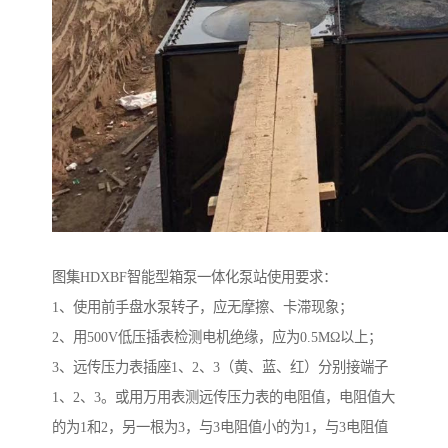
图集HDXBF智能型箱泵一体化泵站使用要求：
1、使用前手盘水泵转子，应无摩擦、卡滞现象；
2、用500V低压插表检测电机绝缘，应为0.5MΩ以上；
3、远传压力表插座1、2、3（黄、蓝、红）分别接端子
1、2、3。或用万用表测远传压力表的电阻值，电阻值大
的为1和2，另一根为3，与3电阻值小的为1，与3电阻值