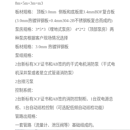
8m×5m×3m=m3
板材规格： 顶板3.0mm 侧板和底板是3.4mmBDF复合板
(3.0mm热镀锌钢板+0.4mm304-2B不锈钢板复合而成的)
泵房规格：3*5*3（埋地式泵房） 4*2*2（顶部泵房）两
种泵房根据客户现场情况选择
板材规格：3.0mm 热镀锌钢板
泵组规格：
2台新标有3CF证书和AB签的的干式电机消防泵（干式电
机深井泵或者是立式管道消防泵）
2台排污泵
控制系统：
2台新标有3CF证书和AB签的消防控制柜、1台双电源总
柜、1台自动巡检控制（可选配低频自动巡检功能）
管路出规格：
一套管路（流量计、泄压阀等）基础组成的。