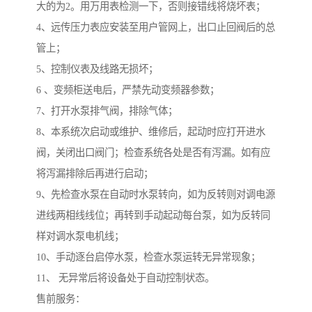
大的为2。用万用表检测一下，否则接错线将烧坏表；
4、远传压力表应安装至用户管网上，出口止回阀后的总
管上；
5、控制仪表及线路无损坏；
6 、变频柜送电后，严禁先动变频器参数；
7、打开水泵排气阀，排除气体；
8、本系统次启动或维护、维修后，起动时应打开进水
阀，关闭出口阀门；检查系统各处是否有泻漏。如有应
将泻漏排除后再进行启动；
9、先检查水泵在自动时水泵转向，如为反转则对调电源
进线两相线线位；再转到手动起动每台泵，如为反转同
样对调水泵电机线；
10、手动逐台启停水泵，检查水泵运转无异常现象；
11、 无异常后将设备处于自动控制状态。
售前服务：