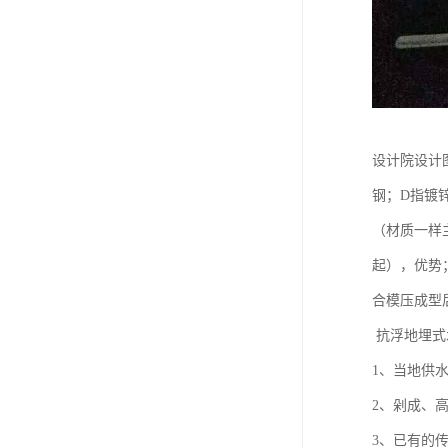
设计院设计
钢；D指镀
（材质一样
起），优势
合模压成型
抗浮地埋式
1、当地供
2、剁成、
3、已有的