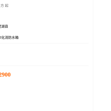
方 起
建湖县
体化消防水箱
2900