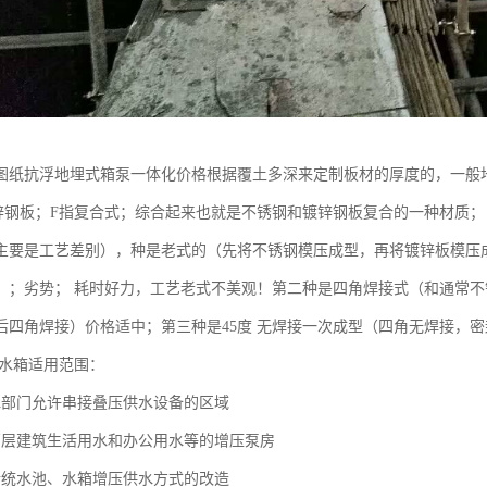
图纸抗浮地埋式箱泵一体化价格根据覆土多深来定制板材的厚度的，一般地
锌钢板；F指复合式；综合起来也就是不锈钢和镀锌钢板复合的一种材质；
主要是工艺差别），种是老式的（先将不锈钢模压成型，再将镀锌板模压
；；劣势； 耗时好力，工艺老式不美观！第二种是四角焊接式（和通常
后四角焊接）价格适中；第三种是45度 无焊接一次成型（四角无焊接，
水箱适用范围：
水部门允许串接叠压供水设备的区域
高层建筑生活用水和办公用水等的增压泵房
传统水池、水箱增压供水方式的改造