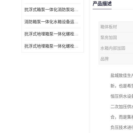
产品描述
抗浮式箱泵一体化消防泵站的数据采集过程
消防箱泵一体化水箱设备运行过程中如护
箱体板材
抗浮式地埋箱泵一体化螺栓连接部分如何防止漏水、漏气呢
泵房加固
抗浮式地埋箱泵一体化螺栓连接部分
水箱内部加固
品牌
盐城致佳生
新，也是希
恒压供水设
二次加压供
合，而是集
负压技术进