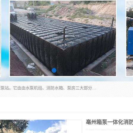
抗浮式地埋箱泵一体化增压给水设备，简称智能型泵站。它由由水泵机组、消防水箱、泵房三大部分组成，其抗浮效果好，因为设计时通过将底板与箱体联在一起，箱体重量抵消了地下水浮力。系统维护好，内部拉筋、泵站、管道，喷淋等各部运行正堂，无一损坏；结构更牢固。
亳州箱泵一体化消