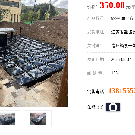
350.00
价格：
元/平
产品数量：
9999.00平方
发货地址：
江苏省盐城
关键词：
亳州箱泵一
发布日期：
2026-08-07
阅 读 量：
155
1381555
销售电话：
在线QQ：