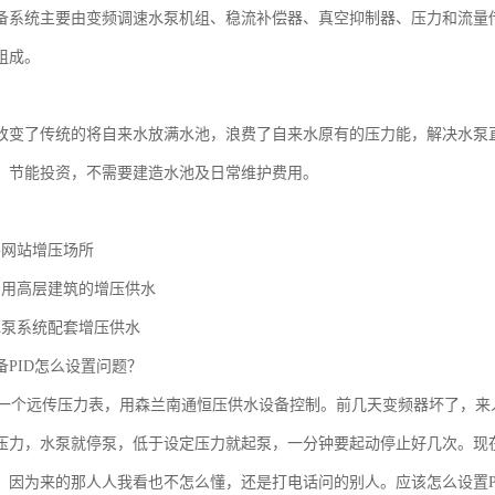
备系统主要由变频调速水泵机组、稳流补偿器、真空抑制器、压力和流量
组成。
改变了传统的将自来水放满水池，浪费了自来水原有的压力能，解决水泵
：节能投资，不需要建造水池及日常维护费用。
要网站增压场所
民用高层建筑的增压供水
水泵系统配套增压供水
备PID怎么设置问题？
，一个远传压力表，用森兰南通恒压供水设备控制。前几天变频器坏了，
压力，水泵就停泵，低于设定压力就起泵，一分钟要起动停止好几次。现在
。因为来的那人人我看也不怎么懂，还是打电话问的别人。应该怎么设置P