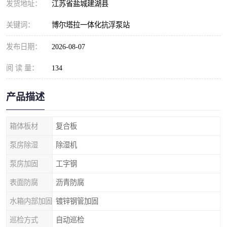
发货地址：
江苏省盐城建湖县
关键词：
博尔塔拉一体化抗浮泵站
发布日期：
2026-08-07
阅 读 量：
134
产品描述
箱体板材
复合板
泵房除湿
除湿机
泵房加固
工字钢
表面防腐
沥青防腐
水箱内部加固
镀锌钢管加固
巡检方式
自动巡检