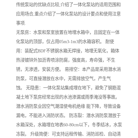
传统泵站的优缺点比较,介绍了一体化泵站的适用范围和
应用场合,重点介绍了一体化泵站的设计要点和使用注意
事项.
无泵房：水泵和泵室放置在地埋水箱中，且固定在一体
化泵站的顶部，仅占用05m3-1m3的水箱容积。 耐使
用：装配式BDF不锈钢水箱无焊接，地埋无氧化，箱体
热浸镀锌外加沥青喷涂防腐，强度高，寿命强，不生
锈，无渗透，安装方便。 易排空：本产品是采用潜水消
防泵，可直接潜放在水中，无需排放空气，产生气
蚀。 无隐患：一体化泵站集成埋在地下，避免了钢筋混
凝土地下泵房经常出现的水池渗漏或雨季淹没等事故。
潜水消防泵业因空气潮湿使电机绝缘 能下降，导致设备
漏电，不能进入消防状态。 防冻裂：潜水消防泵潜放于
水箱深处，水箱埋在地表60-80cm以下，冬季结冰，水泵
冻裂。 升级简便：可支持远程传输、消防巡检、自动清