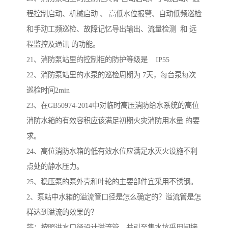
程控制启动、机械启动 、 高低水位报警、自动低频巡检
和手动工频巡检、故障记忆导出输出、流量检测 和 远
程监控及通讯 的功能。
21、消防泵站里的控制柜的防护等级是 IP55
22、消防泵站里的水泵的巡检周期为 7天，每台泵每次
巡检时间2min
23、在GB50974-2014中对临时高压消防给水系统的高位
消防水箱的有效容积应该满足初期火灾消防用水量 的要
求。
24、高位消防水箱的低有效水位应满足水灭火设施不利
点处的静水压力。
25、稳压泵的泵外壳和叶轮的主要部件宜采用不锈钢。
2、泵站中水箱的溢流管口径是怎么确定的？溢流管是怎
样达到溢流的效果的？
答：按照进水口径设计溢流管，并引至集水坑采用间接