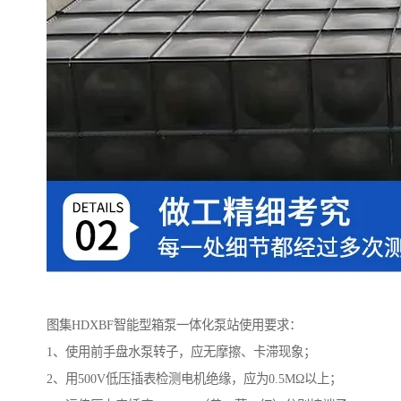
图集HDXBF智能型箱泵一体化泵站使用要求：
1、使用前手盘水泵转子，应无摩擦、卡滞现象；
2、用500V低压插表检测电机绝缘，应为0.5MΩ以上；