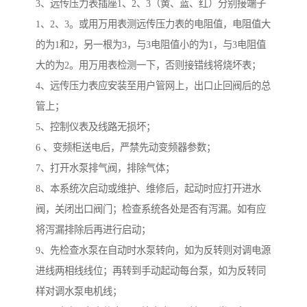
3、远传压力表插座1、2、3（黄、蓝、红）分别接端子
1、2、3。或用万用表测远传压力表的电阻值，电阻值大
的为1和2，另一根为3，与3电阻值小的为1，与3电阻值
大的为2。用万用表检测一下，否则接错线将烧坏表；
4、远传压力表应安装至用户管网上，出口止回阀后的总
管上；
5、控制仪表及线路无损坏；
6 、变频柜送电后，严禁先动变频器参数；
7、打开水泵排气阀，排除气体；
8、本系统次启动或维护、维修后，起动时应打开进水
阀，关闭出口阀门；检查系统各处是否有泻漏。如有应
将泻漏排除后再进行启动；
9、先检查水泵在自动时水泵转向，如为反转则对调电源
进线两相线线位；再转到手动起动每台泵，如为反转同
样对调水泵电机线；