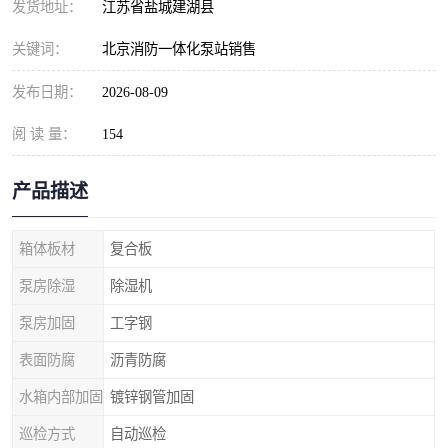
发货地址：
江苏省盐城建湖县
关键词：
北京消防一体化泵站销售
发布日期：
2026-08-09
阅 读 量：
154
产品描述
箱体板材
复合板
泵房除湿
除湿机
泵房加固
工字钢
表面防腐
沥青防腐
水箱内部加固
镀锌钢管加固
巡检方式
自动巡检