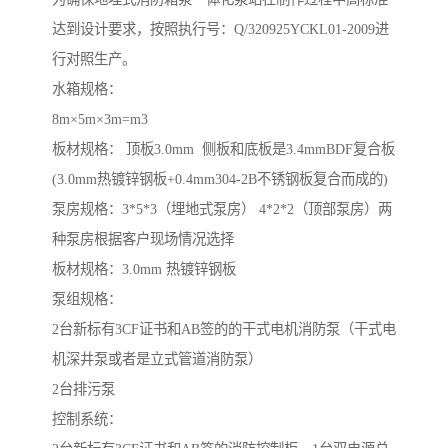
达到设计要求，按照执行号：Q/320925YCKL01-2009进
行对照生产。
水箱规格：
8m×5m×3m=m3
板材规格： 顶板3.0mm 侧板和底板是3.4mmBDF复合板
(3.0mm热镀锌钢板+0.4mm304-2B不锈钢板复合而成的)
泵房规格：3*5*3（埋地式泵房） 4*2*2（顶部泵房）两
种泵房根据客户现场情况选择
板材规格：3.0mm 热镀锌钢板
泵组规格：
2台新标有3CF证书和AB签的的干式电机消防泵（干式电
机深井泵或者是立式管道消防泵）
2台排污泵
控制系统：