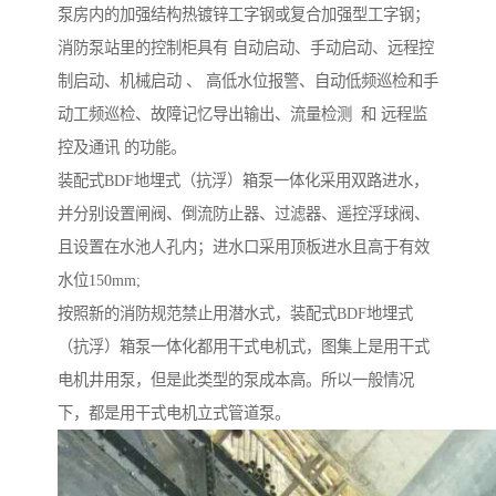
泵房内的加强结构热镀锌工字钢或复合加强型工字钢；
消防泵站里的控制柜具有 自动启动、手动启动、远程控
制启动、机械启动 、 高低水位报警、自动低频巡检和手
动工频巡检、故障记忆导出输出、流量检测 和 远程监
控及通讯 的功能。
装配式BDF地埋式（抗浮）箱泵一体化采用双路进水，
并分别设置闸阀、倒流防止器、过滤器、遥控浮球阀、
且设置在水池人孔内；进水口采用顶板进水且高于有效
水位150mm;
按照新的消防规范禁止用潜水式，装配式BDF地埋式
（抗浮）箱泵一体化都用干式电机式，图集上是用干式
电机井用泵，但是此类型的泵成本高。所以一般情况
下，都是用干式电机立式管道泵。