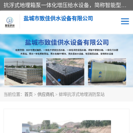
抗浮式地埋箱泵一体化增压给水设备，简称智能型泵站。它由由水泵机组、消防水箱、泵房三大部分组成，其抗浮效果好，因为设计时通过将底板与箱体联在一起，箱体重量抵消了地下水浮力。系统维护好，内部拉筋、泵站、管道，喷淋等各部运行正堂，无一损坏；结构更牢固。
盐城市致佳供水设备有限公司
消防一体化水箱
地埋箱泵一体化
一体化污水泵站
当前位置：
首页
>
供应商机
> 蚌埠抗浮式地埋消防泵站