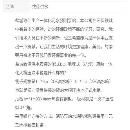
品牌
致佳供水
盐城致佳生产一体化污水预制泵站，本公司在环保领域
中有着多的经验，对的环保政策不断的学习，研究，我
们技术人员在不断的创新，也是希望能为是环保事业做
出一点贡献，让我们生活的环境更加健康，美丽。的繁
荣昌盛离不开我们做环保事业的每一位。
盐城致佳供水安装的配式BDF地埋式（抗浮）箱泵一体
化大模压块水箱是什么样的？
侧板规格是1m*3m（3米高水箱）1m*2m（2米高水箱）
也就是横向没有拼接的缝的大模压块地埋式水箱。
顶板1m*1m的3.0mm热镀锌钢板， 板材都是一次冲压成
型 45°角。
采用螺栓连接的方式，消防泵站水箱防渗防漏采用三元
乙丙橡胶密封条 。