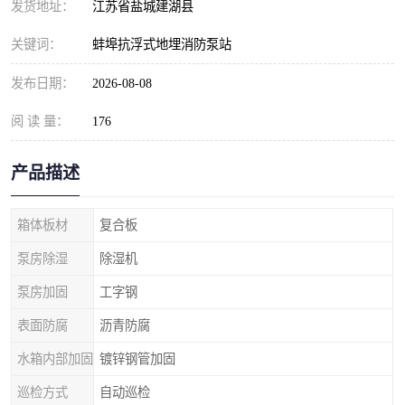
发货地址：
江苏省盐城建湖县
关键词：
蚌埠抗浮式地埋消防泵站
发布日期：
2026-08-08
阅 读 量：
176
产品描述
箱体板材
复合板
泵房除湿
除湿机
泵房加固
工字钢
表面防腐
沥青防腐
水箱内部加固
镀锌钢管加固
巡检方式
自动巡检