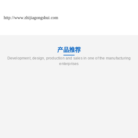
http://www.zhijiagongshui.com
产品推荐
Development, design, production and sales in one of the manufacturing
enterprises