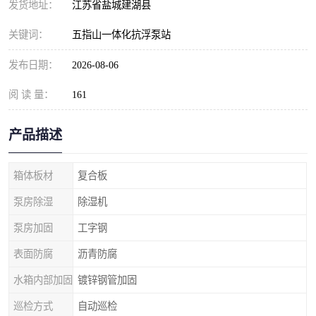
发货地址：
江苏省盐城建湖县
关键词：
五指山一体化抗浮泵站
发布日期：
2026-08-06
阅 读 量：
161
产品描述
箱体板材
复合板
泵房除湿
除湿机
泵房加固
工字钢
表面防腐
沥青防腐
水箱内部加固
镀锌钢管加固
巡检方式
自动巡检