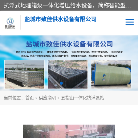
抗浮式地埋箱泵一体化增压给水设备，简称智能型泵站。它由由水泵机组、消防水箱、泵房三大部分组成，其抗浮效果好，因为设计时通过将底板与箱体联在一起，箱体重量抵消了地下水浮力。系统维护好，内部拉筋、泵站、管道，喷淋等各部运行正堂，无一损坏；结构更牢固。
盐城市致佳供水设备有限公司
消防一体化水箱
地埋箱泵一体化
一体化污水泵站
当前位置：
首页
>
供应商机
> 五指山一体化抗浮泵站