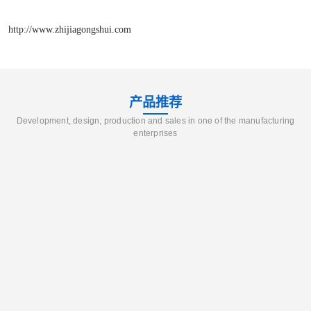
http://www.zhijiagongshui.com
产品推荐
Development, design, production and sales in one of the manufacturing
enterprises