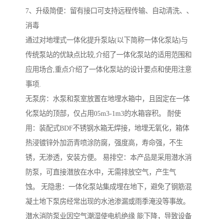
7、升级简便：留有接口可支持远程传输、自动清洗、、
消毒
通过对地埋式一体化提升泵站(以下简称一体化泵站)与
传统泵站的优缺点比较,介绍了一体化泵站的适用范围和
应用场合,重点介绍了一体化泵站的设计要点和使用注意
事项.
无泵房：水泵和泵室放置在地埋水箱中，且固定在一体
化泵站的顶部，仅占用05m3-1m3的水箱容积。 耐使
用：装配式BDF不锈钢水箱无焊接，地埋无氧化，箱体
热浸镀锌外加沥青喷涂防腐，强度高，寿命强，不生
锈，无渗透，安装方便。 易排空：本产品是采用潜水消
防泵，可直接潜放在水中，无需排放空气，产生气
蚀。 无隐患：一体化泵站集成埋在地下，避免了钢筋混
凝土地下泵房经常出现的水池渗漏或雨季淹没等事故。
潜水消防泵业因空气潮湿使电机绝缘 能下降，导致设备