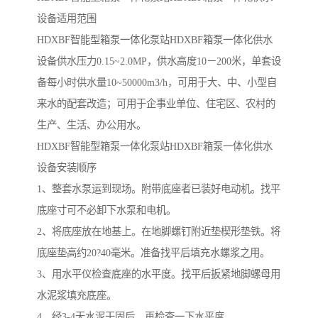
设备适用范围
HDXBF智能型箱泵一体化泵站HDXBF箱泵一体化供水
设备供水压力0.15~2.0MP，供水高度10－200米，单套设
备每小时供水量10~50000m3/h，可用于大、中、小型自
来水的配套改造；可用于企事业单位、住宅区、农村的
生产、生活、办公用水。
HDXBF智能型箱泵一体化泵站HDXBF箱泵一体化供水
设备安装顺序
1、整套水泵运到现场。附带底座者已装好电动机。找平
底座寸可不必卸下水泵和电机。
2、将底座放在地基上。在地脚螺钉附近垫楔形垫铁。将
底座垫高约20?40毫米。准备找平后填充水螺浆之用。
3、用水平仪检査底座的水平度。找平后扳紧地脚螺母用
水泥浆填充底座。
4、经3-4天水泥干固后。再检査一下水平度。