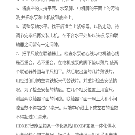
5、将底座的支持平面、水泵脚、电机脚的平面上的污物
洗;并把水泵和电机放到底座上。
6、调整泵轴水平。找平后适当上紧螺母。以防走动。待
调节完毕后再安装电机。在不合水平处垫以铁板,泵和联
轴器之间留有一定间隙。
7、把平尺放在联轴器上。检査水泵轴心线与电机轴心线
是否重合。若不重台。在电机或泵的脚下垫以薄片,使两
个联轴器外圆与平尺相平。然后取出垫的几片薄铁片。
用经过刨制的整块铁板来代替铁片。并重新检査安装情
况。为了检查安装的精度。在几个相反位置上用塞尺。
测量两联轴器平面的间隙。联轴器平面一周上大和小间
隙差数不得超过0.3毫米。两端中心线上下或左右的差数
不得超过0.1毫米。
HDXBF智能型箱泵一体化泵站HDXBF箱泵一体化供水