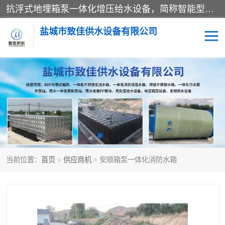
抗浮式地埋箱泵一体化增压给水设备，简称智能型泵站。它由由水泵机组、消防水箱、泵房三大部分组成，其抗浮效果好，因为设计时通过将底板与箱体联在一起，箱体重量抵消了地下水浮力。系统维护好，内部拉筋、泵站、管道，喷淋等各部运行正堂，无一损坏；结构更牢固。
盐城市致佳供水设备有限公司
消防一体化水箱
地埋箱泵一体化
一体化污水泵站
当前位置：
首页
>
供应商机
> 安顺箱泵一体化消防水箱