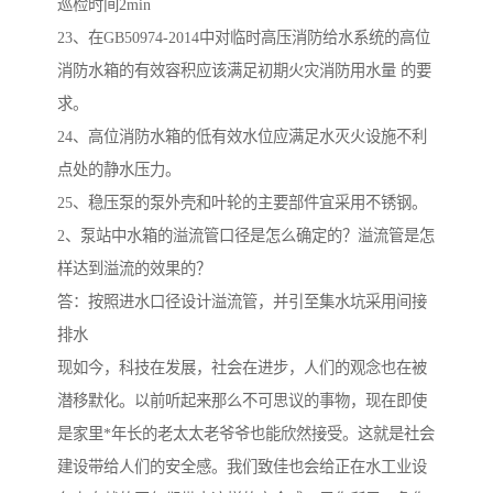
巡检时间2min
23、在GB50974-2014中对临时高压消防给水系统的高位
消防水箱的有效容积应该满足初期火灾消防用水量 的要
求。
24、高位消防水箱的低有效水位应满足水灭火设施不利
点处的静水压力。
25、稳压泵的泵外壳和叶轮的主要部件宜采用不锈钢。
2、泵站中水箱的溢流管口径是怎么确定的？溢流管是怎
样达到溢流的效果的？
答：按照进水口径设计溢流管，并引至集水坑采用间接
排水
现如今，科技在发展，社会在进步，人们的观念也在被
潜移默化。以前听起来那么不可思议的事物，现在即使
是家里*年长的老太太老爷爷也能欣然接受。这就是社会
建设带给人们的安全感。我们致佳也会给正在水工业设