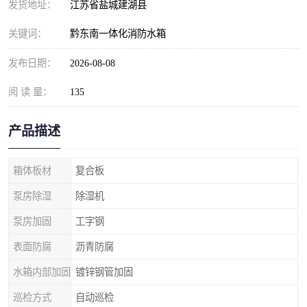
发货地址：
江苏省盐城建湖县
关键词：
黔东南一体化消防水箱
发布日期：
2026-08-08
阅 读 量：
135
产品描述
箱体板材
复合板
泵房除湿
除湿机
泵房加固
工字钢
表面防腐
沥青防腐
水箱内部加固
镀锌钢管加固
巡检方式
自动巡检