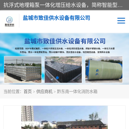
抗浮式地埋箱泵一体化增压给水设备，简称智能型泵站。它由由水泵机组、消防水箱、泵房三大部分组成，其抗浮效果好，因为设计时通过将底板与箱体联在一起，箱体重量抵消了地下水浮力。系统维护好，内部拉筋、泵站、管道，喷淋等各部运行正堂，无一损坏；结构更牢固。
盐城市致佳供水设备有限公司
消防一体化水箱
地埋箱泵一体化
一体化污水泵站
当前位置：
首页
>
供应商机
> 黔东南一体化消防水箱