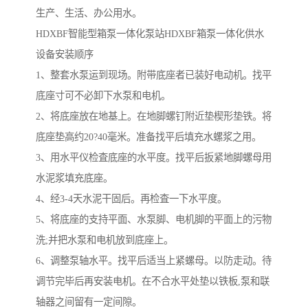
生产、生活、办公用水。
HDXBF智能型箱泵一体化泵站HDXBF箱泵一体化供水
设备安装顺序
1、整套水泵运到现场。附带底座者已装好电动机。找平
底座寸可不必卸下水泵和电机。
2、将底座放在地基上。在地脚螺钉附近垫楔形垫铁。将
底座垫高约20?40毫米。准备找平后填充水螺浆之用。
3、用水平仪检査底座的水平度。找平后扳紧地脚螺母用
水泥浆填充底座。
4、经3-4天水泥干固后。再检査一下水平度。
5、将底座的支持平面、水泵脚、电机脚的平面上的污物
洗;并把水泵和电机放到底座上。
6、调整泵轴水平。找平后适当上紧螺母。以防走动。待
调节完毕后再安装电机。在不合水平处垫以铁板,泵和联
轴器之间留有一定间隙。