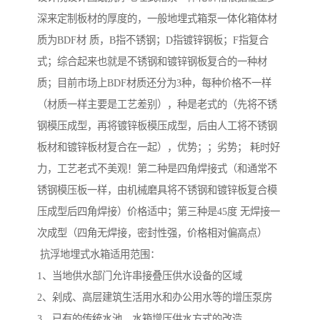
深来定制板材的厚度的，一般地埋式箱泵一体化箱体材
质为BDF材 质，B指不锈钢；D指镀锌钢板；F指复合
式；综合起来也就是不锈钢和镀锌钢板复合的一种材
质；目前市场上BDF材质还分为3种，每种价格不一样
（材质一样主要是工艺差别），种是老式的（先将不锈
钢模压成型，再将镀锌板模压成型，后由人工将不锈钢
板材和镀锌板材复合在一起），优势；；劣势； 耗时好
力，工艺老式不美观！第二种是四角焊接式（和通常不
锈钢模压板一样，由机械磨具将不锈钢和镀锌板复合模
压成型后四角焊接）价格适中；第三种是45度 无焊接一
次成型（四角无焊接，密封性强，价格相对偏高点）
抗浮地埋式水箱适用范围：
1、当地供水部门允许串接叠压供水设备的区域
2、剁成、高层建筑生活用水和办公用水等的增压泵房
3、已有的传统水池、水箱增压供水方式的改造