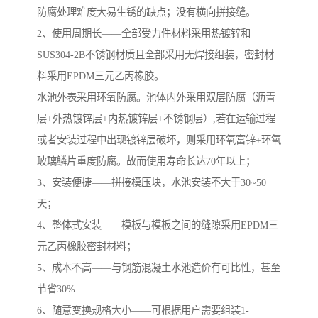
防腐处理难度大易生锈的缺点；没有横向拼接缝。
​2、使用周期长——全部受力件材料采用热镀锌和
SUS304-2B不锈钢材质且全部采用无焊接组装，密封材
料采用EPDM三元乙丙橡胶。
水池外表采用环氧防腐。池体内外采用双层防腐（沥青
层+外热镀锌层+内热镀锌层+不锈钢层）,若在运输过程
或者安装过程中出现镀锌层破坏，则采用环氧富锌+环氧
玻璃鳞片重度防腐。故而使用寿命长达70年以上；
3、安装便捷——拼接模压块，水池安装不大于30~50
天；
4、整体式安装——模板与模板之间的缝隙采用EPDM三
元乙丙橡胶密封材料；
5、成本不高——与钢筋混凝土水池造价有可比性，甚至
节省30%
6、随意变换规格大小——可根据用户需要组装1-