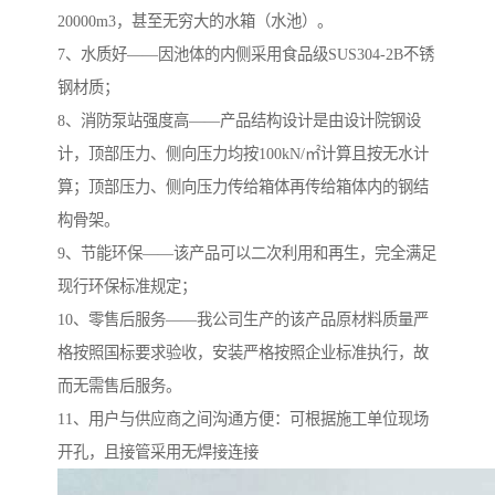
20000m3，甚至无穷大的水箱（水池）。
7、水质好——因池体的内侧采用食品级SUS304-2B不锈
钢材质；
8、消防泵站强度高——产品结构设计是由设计院钢设
计，顶部压力、侧向压力均按100kN/㎡计算且按无水计
算；顶部压力、侧向压力传给箱体再传给箱体内的钢结
构骨架。
9、节能环保——该产品可以二次利用和再生，完全满足
现行环保标准规定；
10、零售后服务——我公司生产的该产品原材料质量严
格按照国标要求验收，安装严格按照企业标准执行，故
而无需售后服务。
11、用户与供应商之间沟通方便：可根据施工单位现场
开孔，且接管采用无焊接连接