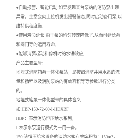
●自动报警、智能启动:如果发现某台泵站的消防泵出现
异常，主意会向上位机发出报警信息,同时启动备用泵,以
维持供程度衡.
●使用寿命延长:由于泵的均匀转速降低了,从而可延长泵
和阀门等的运用寿命;
●能够消弭起动和停机时的水锤效应;
产品主要型号:
地埋式消防箱泵一体化泵站，是按照消防井用水泵的流
量和扬程以及消防泵站的有效容积等等参数进行分类
的。
地埋式箱泵一体化型号的具体含义
如:HBP-150-72-60-I-HDXBF
HBP：表示消防恒压给水系列。
I:表示水泵运行模式为一用一备。
150:该恒压给水设备的消防水箱有效容积为：150m3。