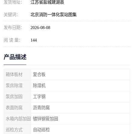
发货地址：
江苏省盐城建湖县
关键词：
北京消防一体化泵站图集
发布日期：
2026-08-08
阅 读 量：
144
产品描述
箱体板材
复合板
泵房除湿
除湿机
泵房加固
工字钢
表面防腐
沥青防腐
水箱内部加固
镀锌钢管加固
巡检方式
自动巡检