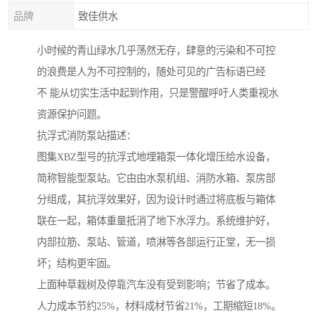
品牌
致佳供水
小时候的青山绿水几乎荡然无存，肆意的污染和不可控
的浪费是人为不可控制的，随处可见的广告标语已经
不 能从切实生活中起到作用，只是警醒呼吁人类重视水
资源保护问题。
抗浮式消防泵站描述：
图集XBZ型号的抗浮式地埋箱泵一体化增压给水设备，
简称智能型泵站。它由由水泵机组、消防水箱、泵房部
分组成，其抗浮效果好，因为设计时通过将底板与箱体
联在一起，箱体重量抵消了地下水浮力。系统维护好，
内部拉筋、泵站、管道，喷淋等各部运行正堂，无一损
坏；结构更牢固。
上面种草栽树及停靠汽车没有受到影响；节省了成本。
人力成本节约25%，材料成材节省21%，工期缩短18%。