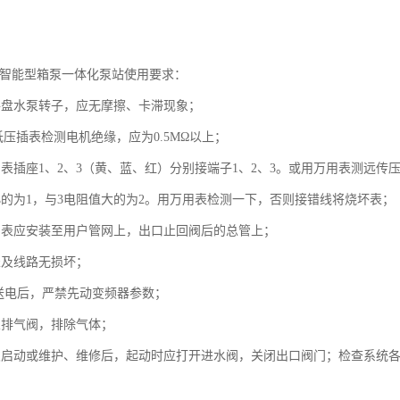
BF智能型箱泵一体化泵站使用要求：
手盘水泵转子，应无摩擦、卡滞现象；
V低压插表检测电机绝缘，应为0.5MΩ以上；
力表插座1、2、3（黄、蓝、红）分别接端子1、2、3。或用万用表测远传
小的为1，与3电阻值大的为2。用万用表检测一下，否则接错线将烧坏表；
力表应安装至用户管网上，出口止回阀后的总管上；
表及线路无损坏；
柜送电后，严禁先动变频器参数；
泵排气阀，排除气体；
次启动或维护、维修后，起动时应打开进水阀，关闭出口阀门；检查系统