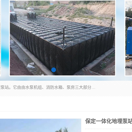
抗浮式地埋箱泵一体化增压给水设备，简称智能型泵站。它由由水泵机组、消防水箱、泵房三大部分组成，其抗浮效果好，因为设计时通过将底板与箱体联在一起，箱体重量抵消了地下水浮力。系统维护好，内部拉筋、泵站、管道，喷淋等各部运行正堂，无一损坏；结构更牢固。
保定一体化地埋泵