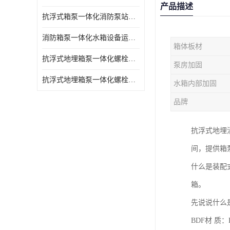
产品描述
抗浮式箱泵一体化消防泵站的数据采集过程
消防箱泵一体化水箱设备运行过程中如护
箱体板材
抗浮式地埋箱泵一体化螺栓连接部分如何防止漏水、漏气呢
泵房加固
抗浮式地埋箱泵一体化螺栓连接部分
水箱内部加固
品牌
抗浮式地埋
间，提供箱
什么是装配
箱。
先说说什么是
BDF材 