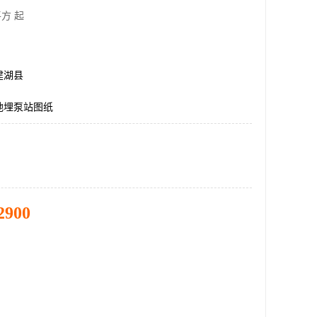
方 起
建湖县
地埋泵站图纸
2900