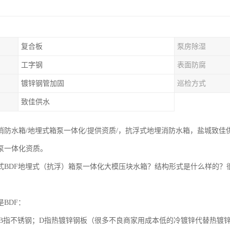
复合板
泵房除湿
工字钢
表面防腐
镀锌钢管加固
巡检方式
致佳供水
消防水箱/地埋式箱泵一体化/提供资质/，抗浮式地埋消防水箱，盐城致
泵一体化资质。
式BDF地埋式（抗浮）箱泵一体化大模压块水箱？结构形式是什么样的？
BDF：
质：B指不锈钢；D指热镀锌钢板（很多不良商家用成本低的冷镀锌代替热镀