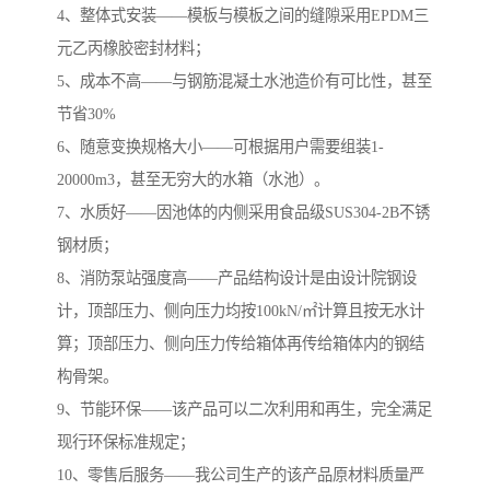
4、整体式安装——模板与模板之间的缝隙采用EPDM三
元乙丙橡胶密封材料；
5、成本不高——与钢筋混凝土水池造价有可比性，甚至
节省30%
6、随意变换规格大小——可根据用户需要组装1-
20000m3，甚至无穷大的水箱（水池）。
7、水质好——因池体的内侧采用食品级SUS304-2B不锈
钢材质；
8、消防泵站强度高——产品结构设计是由设计院钢设
计，顶部压力、侧向压力均按100kN/㎡计算且按无水计
算；顶部压力、侧向压力传给箱体再传给箱体内的钢结
构骨架。
9、节能环保——该产品可以二次利用和再生，完全满足
现行环保标准规定；
10、零售后服务——我公司生产的该产品原材料质量严