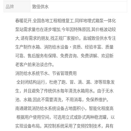
品牌
致佳供水
春暖花开,全国各地工程相维复工,同样地埋式箱泵一体化
泵站需求量也在逐步増加,今年因特殊原因,其价格波动较
大,请有需求的朋友,找正规厂家报价。盐城致佳供水专注
生产制作水箱、消防给水设备・资质、经验丰富、质量
可靠、售后服务有保障、免费咨询、免费讲解、欢迎新
老客户前来治谈合作。
消防给水系统节水、节省管理费用
全封闭结构运行，杜绝了跑、冒、滴、漏、渗等现象发
生，并且避免了传统供水每年清洗水箱用水。由于无水
池、水箱,因此不需要清洗，不用消毒，免保养维护。
南通建筑消防给水系统设备占地面积小，智能化程度高
根据用户使用空间，可选用立式或卧式两种稳流罐，以
实现设备布局。其控制系统采用了变频控制技术，具有