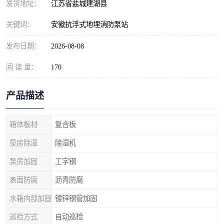
发货地址：
江苏省盐城建湖县
关键词：
安徽抗浮式地埋消防泵站
发布日期：
2026-08-08
阅 读 量：
170
产品描述
箱体板材
复合板
泵房除湿
除湿机
泵房加固
工字钢
表面防腐
沥青防腐
水箱内部加固
镀锌钢管加固
巡检方式
自动巡检