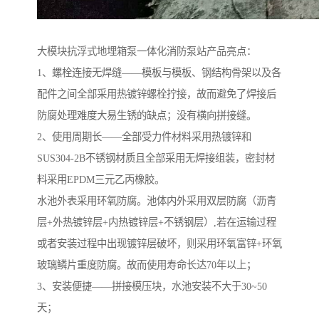
大模块抗浮式地埋箱泵一体化消防泵站产品亮点：
1、螺栓连接无焊缝——模板与模板、钢结构骨架以及各
配件之间全部采用热镀锌螺栓拧接，故而避免了焊接后
防腐处理难度大易生锈的缺点；没有横向拼接缝。
​2、使用周期长——全部受力件材料采用热镀锌和
SUS304-2B不锈钢材质且全部采用无焊接组装，密封材
料采用EPDM三元乙丙橡胶。
水池外表采用环氧防腐。池体内外采用双层防腐（沥青
层+外热镀锌层+内热镀锌层+不锈钢层）,若在运输过程
或者安装过程中出现镀锌层破坏，则采用环氧富锌+环氧
玻璃鳞片重度防腐。故而使用寿命长达70年以上；
3、安装便捷——拼接模压块，水池安装不大于30~50
天；