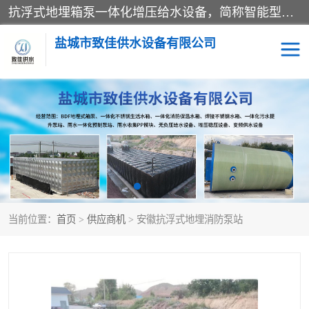
抗浮式地埋箱泵一体化增压给水设备，简称智能型泵站。它由由水泵机组、消防水箱、泵房三大部分组成，其抗浮效果好，因为设计时通过将底板与箱体联在一起，箱体重量抵消了地下水浮力。系统维护好，内部拉筋、泵站、管道，喷淋等各部运行正堂，无一损坏；结构更牢固。
盐城市致佳供水设备有限公司
消防一体化水箱
地埋箱泵一体化
一体化污水泵站
当前位置：
首页
>
供应商机
> 安徽抗浮式地埋消防泵站