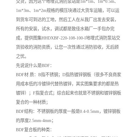
交货，因为这个地埋式消防泵站是1m*1m、1m*0.5m、
1m*3m、1m*2m规格的模压块通过大货车运输，可以运
到货车可到达的工地，然后工人在从我厂出发去安装，
所有的安装，试水，调试都是致佳水箱厂一手包办完
成，提供图集HHDXBF-220-108-100-I地埋式消防泵站交
货验收的消防资质，让您一次性通过消防验收，无后顾
之忧。
先说说什么是BDF：
BDF材 质：B指不锈钢；D指热镀锌钢板（很多不良商家
用成本低的冷镀锌代替热镀锌，其实图集要求的都是热
镀锌）；F指复合式；综合起来也就是不锈钢和镀锌钢板
复合的一种材质；
BDF结构：不锈钢板的厚度一般是0.4-0.5mm，镀锌钢板
的厚度2.5mm-4mm；
BDF复合板的种类：