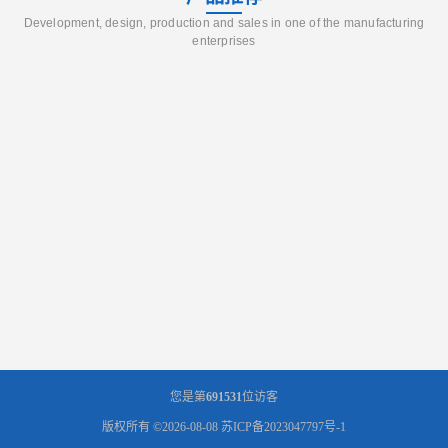
Development, design, production and sales in one of the manufacturing
enterprises
您是第
691531
位访客
版权所有 ©2026-08-08
苏ICP备2023047797号-1