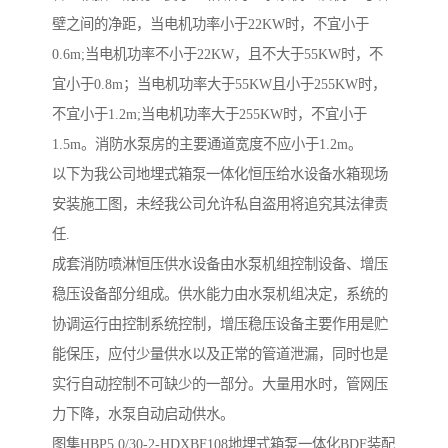
壁之间的净距，当电机功率小于22KW时，不宜小于
0.6m;当电机功率不小于22KW，且不大于55KW时，不
宜小于0.8m；当电机功率大于55KW且小于255KW时，
不宜小于1.2m;当电机功率大于255KW时，不宜小于
1.5m。消防水泵房的主要通道宽度不应小于1.2m。
以下为我公司地埋式箱泵一体化恒压给水设备水箱现场
安装施工图，未经我公司允许私自盗用将追究其法律责
任.
成套消防喷淋恒压供水设备由水泵机组控制设备、增压
稳压设备部分组成。供水能力由水泵机组决定，系统的
协调运行由控制系统控制，增压稳压设备主要作用是贮
能保压，应付少量供水以及正常的管道泄漏，同时也是
实行自动控制不可缺少的一部分。大量用水时，管网压
力下降，水泵自动启动供水。
图集HBP5.0/30-2-HDXBF108地埋式箱泵一体化BDF装配