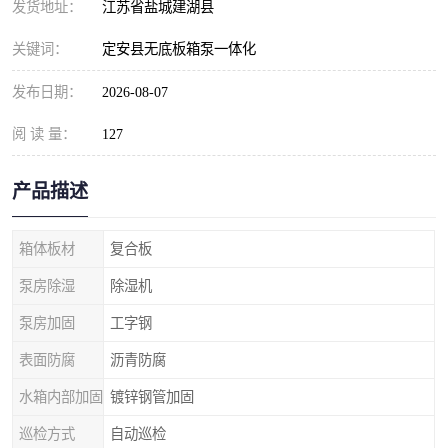
发货地址：
江苏省盐城建湖县
关键词：
定安县无底板箱泵一体化
发布日期：
2026-08-07
阅 读 量：
127
产品描述
箱体板材
复合板
泵房除湿
除湿机
泵房加固
工字钢
表面防腐
沥青防腐
水箱内部加固
镀锌钢管加固
巡检方式
自动巡检