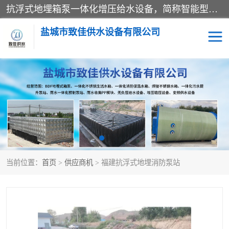
抗浮式地埋箱泵一体化增压给水设备，简称智能型泵站。它由由水泵机组、消防水箱、泵房三大部分组成，其抗浮效果好，因为设计时通过将底板与箱体联在一起，箱体重量抵消了地下水浮力。系统维护好，内部拉筋、泵站、管道，喷淋等各部运行正堂，无一损坏；结构更牢固。
盐城市致佳供水设备有限公司
消防一体化水箱
地埋箱泵一体化
一体化污水泵站
当前位置：
首页
>
供应商机
> 福建抗浮式地埋消防泵站