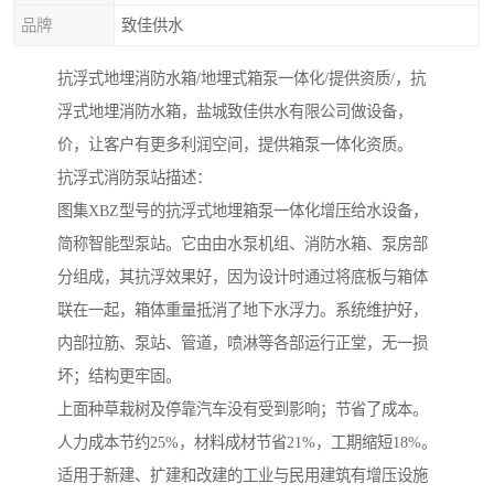
品牌
致佳供水
抗浮式地埋消防水箱/地埋式箱泵一体化/提供资质/，抗
浮式地埋消防水箱，盐城致佳供水有限公司做设备，
价，让客户有更多利润空间，提供箱泵一体化资质。
抗浮式消防泵站描述：
图集XBZ型号的抗浮式地埋箱泵一体化增压给水设备，
简称智能型泵站。它由由水泵机组、消防水箱、泵房部
分组成，其抗浮效果好，因为设计时通过将底板与箱体
联在一起，箱体重量抵消了地下水浮力。系统维护好，
内部拉筋、泵站、管道，喷淋等各部运行正堂，无一损
坏；结构更牢固。
上面种草栽树及停靠汽车没有受到影响；节省了成本。
人力成本节约25%，材料成材节省21%，工期缩短18%。
适用于新建、扩建和改建的工业与民用建筑有增压设施