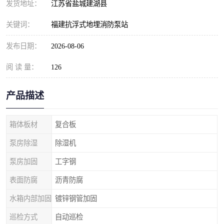
发货地址：
江苏省盐城建湖县
关键词：
福建抗浮式地埋消防泵站
发布日期：
2026-08-06
阅 读 量：
126
产品描述
箱体板材
复合板
泵房除湿
除湿机
泵房加固
工字钢
表面防腐
沥青防腐
水箱内部加固
镀锌钢管加固
巡检方式
自动巡检