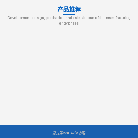
产品推荐
Development, design, production and sales in one of the manufacturing
enterprises
您是第
688142
位访客