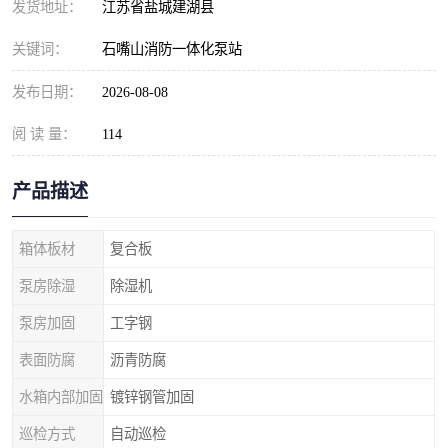
发货地址：
江苏省盐城建湖县
关键词：
石嘴山消防一体化泵站
发布日期：
2026-08-08
阅 读 量：
114
产品描述
箱体板材
复合板
泵房除湿
除湿机
泵房加固
工字钢
表面防腐
沥青防腐
水箱内部加固
镀锌钢管加固
巡检方式
自动巡检