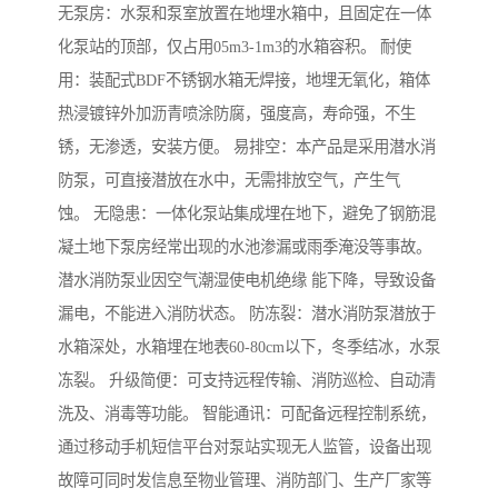
无泵房：水泵和泵室放置在地埋水箱中，且固定在一体
化泵站的顶部，仅占用05m3-1m3的水箱容积。 耐使
用：装配式BDF不锈钢水箱无焊接，地埋无氧化，箱体
热浸镀锌外加沥青喷涂防腐，强度高，寿命强，不生
锈，无渗透，安装方便。 易排空：本产品是采用潜水消
防泵，可直接潜放在水中，无需排放空气，产生气
蚀。 无隐患：一体化泵站集成埋在地下，避免了钢筋混
凝土地下泵房经常出现的水池渗漏或雨季淹没等事故。
潜水消防泵业因空气潮湿使电机绝缘 能下降，导致设备
漏电，不能进入消防状态。 防冻裂：潜水消防泵潜放于
水箱深处，水箱埋在地表60-80cm以下，冬季结冰，水泵
冻裂。 升级简便：可支持远程传输、消防巡检、自动清
洗及、消毒等功能。 智能通讯：可配备远程控制系统，
通过移动手机短信平台对泵站实现无人监管，设备出现
故障可同时发信息至物业管理、消防部门、生产厂家等