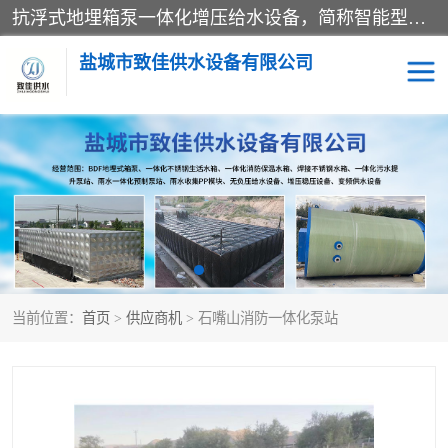
抗浮式地埋箱泵一体化增压给水设备，简称智能型泵站。它由由水泵机组、消防水箱、泵房三大部分组成，其抗浮效果好，因为设计时通过将底板与箱体联在一起，箱体重量抵消了地下水浮力。系统维护好，内部拉筋、泵站、管道，喷淋等各部运行正堂，无一损坏；结构更牢固。
盐城市致佳供水设备有限公司
消防一体化水箱
地埋箱泵一体化
一体化污水泵站
当前位置：
首页
>
供应商机
> 石嘴山消防一体化泵站