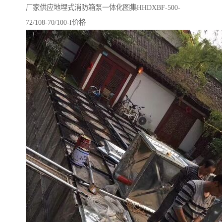
厂家供应地埋式消防箱泵一体化图集HHDXBF-500-
72/108-70/100-I价格