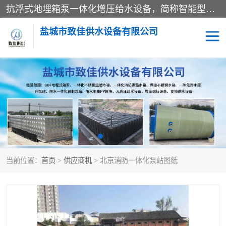
抗浮式地埋箱泵一体化增压给水设备，简称智能型泵站。它由由水泵机组、消防水箱、泵房三大部分组成，其抗浮效果好，因为设计时通过将底板与箱体联在一起，箱体重量抵消了地下水浮力。系统维护好，内部拉筋、泵站、管道，喷淋等各部运行正堂，无一损坏；结构更牢固。
盐城市致佳供水设备有限公司
消防一体化水箱
地埋箱泵一体化
一体化污水泵站
当前位置：
首页
>
供应商机
> 北京消防一体化泵站图纸