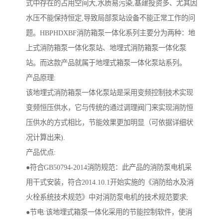
式中存在的占用空间大,水质易污染,基建投资多、尤其因
水压不能保持恒定,导致局部泵站设备不能正常工作的问
题。HBPHDXBF消防箱泵一体化系列主要分为两种：地
上式消防箱泵一体化泵站、地埋式消防箱泵一体化泵
站。而这款产品就属于地埋式箱泵一体化泵站系列。
产品原理:
该地埋式消防箱泵一体化泵站是采用变频控制技术实现
变频恒压供水，它与传统的通过调理阀门来实现消防恒
压供水的方式相比，节能效果更加明显（可依据详细状
况计算出来).
产品优点:
●符合GB50794-2014消防规范：此产品的消防泵电机采
用干式安装，符合2014.10.1开始实施的《消防给水及消
火栓系统技术规范》中对消防泵电机的技术规范要求;
●节电:该地埋式箱泵一体化采用的节能控制软件，使消