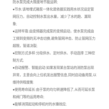
防水泵完成大限度地节能运转;
●节水:该地埋式箱泵一体化是依据实践用水状况设定管
网压力，自动控制水泵出水量，减少了水的跑、漏现
象;
●运转牢靠:由变频器完成泵的变频启动，使水泵完成由
工频到变频的无冲击切换,避免管网冲击、防止管网压力
超限，管道决裂;
●控制方式多样:分段供水、定时供水、手动选择 三种控
制方式;
●自动报警、智能启动:如果发现某台泵站的消防泵出现
异常，主意会向上位机发出报警信息,同时启动备用泵,以
维持供程度衡.
●使用寿命延长:由于泵的均匀转速降低了,从而可延长泵
和阀门等的运用寿命;
●能够消弭起动和停机时的水锤效应;