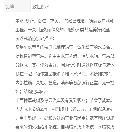
品牌
致佳供水
秉承“创新、奋进、求实、”的经营理念，铸就客户满意
工程；一泵--恒久而停息的，服务人类共建美好家园。
抗浮式消防泵站描述：
图集XBZ型号的抗浮式地埋箱泵一体化增压给水设备，
简称智能型泵站。它由由水泵机组、消防水箱、泵房部
分组成，其抗浮效果好，因为设计时通过将底板与箱体
联在一起，箱体重量抵消了地下水浮力。系统维护好，
内部拉筋、泵站、管道，喷淋等各部运行正堂，无一损
坏；结构更牢固。
上面种草栽树及停靠汽车没有受到影响；节省了成本。
人力成本节约25%，材料成材节省21%，工期缩短18%。
适用于新建、扩建和改建的工业与民用建筑有增压设施
要求的消火栓给水系统、自动喷水灭火系统、水喷雾灭