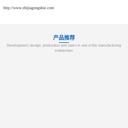
http://www.zhijiagongshui.com
产品推荐
Development, design, production and sales in one of the manufacturing
enterprises