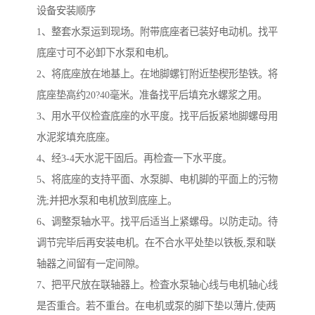
设备安装顺序
1、整套水泵运到现场。附带底座者已装好电动机。找平
底座寸可不必卸下水泵和电机。
2、将底座放在地基上。在地脚螺钉附近垫楔形垫铁。将
底座垫高约20?40毫米。准备找平后填充水螺浆之用。
3、用水平仪检査底座的水平度。找平后扳紧地脚螺母用
水泥浆填充底座。
4、经3-4天水泥干固后。再检査一下水平度。
5、将底座的支持平面、水泵脚、电机脚的平面上的污物
洗;并把水泵和电机放到底座上。
6、调整泵轴水平。找平后适当上紧螺母。以防走动。待
调节完毕后再安装电机。在不合水平处垫以铁板,泵和联
轴器之间留有一定间隙。
7、把平尺放在联轴器上。检査水泵轴心线与电机轴心线
是否重合。若不重台。在电机或泵的脚下垫以薄片,使两