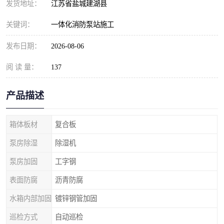
发货地址：
江苏省盐城建湖县
关键词：
一体化消防泵站施工
发布日期：
2026-08-06
阅 读 量：
137
产品描述
箱体板材
复合板
泵房除湿
除湿机
泵房加固
工字钢
表面防腐
沥青防腐
水箱内部加固
镀锌钢管加固
巡检方式
自动巡检