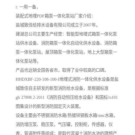
i: 一用一备，
装配式地埋PDF箱泵一体化泵站厂家介绍：
盐城致佳给排水设备有限公司成立于2007年。
建湖总公司主要生产经营：智能型地埋式箱泵一体化泵
站供水设备、消防箱泵一体化自动化供水设备、消防箱
泵一体化泵站，屋顶箱泵一体化泵站，地上大型箱泵一
体化泵站等。
产品也远销全国各省市，取得了业中较高的口碑。
HHDXBF-220-108-100-I地埋式消防一体化供水设备是盐
城致佳自主研发的新型消防给水设备，是根据标准
gb 27898.2-2011《消防自动恒压给水设备》和国标1s101
图集设计的新型消防固定灭火装置。
设备主要由不锈钢消防水箱/热镀锌钢板水箱/smc水箱，
消防增压泵、稳压泵，气压罐，控制柜，传感器，仪
表，管道附件等组成；是取代混凝土消防水池的理想产