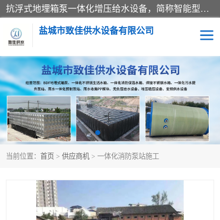
抗浮式地埋箱泵一体化增压给水设备，简称智能型泵站。它由由水泵机组、消防水箱、泵房三大部分组成，其抗浮效果好，因为设计时通过将底板与箱体联在一起，箱体重量抵消了地下水浮力。系统维护好，内部拉筋、泵站、管道，喷淋等各部运行正堂，无一损坏；结构更牢固。
盐城市致佳供水设备有限公司
消防一体化水箱
地埋箱泵一体化
一体化污水泵站
当前位置：
首页
>
供应商机
> 一体化消防泵站施工