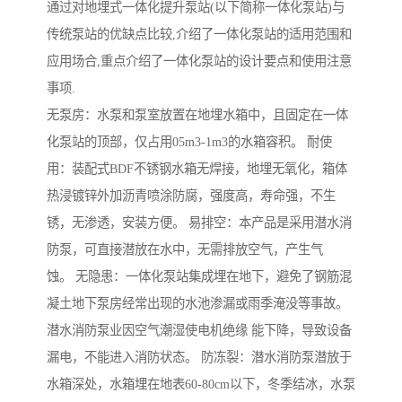
通过对地埋式一体化提升泵站(以下简称一体化泵站)与
传统泵站的优缺点比较,介绍了一体化泵站的适用范围和
应用场合,重点介绍了一体化泵站的设计要点和使用注意
事项.
无泵房：水泵和泵室放置在地埋水箱中，且固定在一体
化泵站的顶部，仅占用05m3-1m3的水箱容积。 耐使
用：装配式BDF不锈钢水箱无焊接，地埋无氧化，箱体
热浸镀锌外加沥青喷涂防腐，强度高，寿命强，不生
锈，无渗透，安装方便。 易排空：本产品是采用潜水消
防泵，可直接潜放在水中，无需排放空气，产生气
蚀。 无隐患：一体化泵站集成埋在地下，避免了钢筋混
凝土地下泵房经常出现的水池渗漏或雨季淹没等事故。
潜水消防泵业因空气潮湿使电机绝缘 能下降，导致设备
漏电，不能进入消防状态。 防冻裂：潜水消防泵潜放于
水箱深处，水箱埋在地表60-80cm以下，冬季结冰，水泵