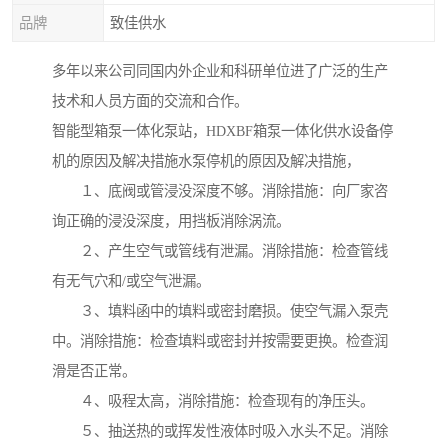
品牌
致佳供水
多年以来公司同国内外企业和科研单位进了广泛的生产
技术和人员方面的交流和合作。
智能型箱泵一体化泵站，HDXBF箱泵一体化供水设备停
机的原因及解决措施水泵停机的原因及解决措施，
１、底阀或管浸没深度不够。消除措施：向厂家咨
询正确的浸没深度，用挡板消除涡流。
２、产生空气或管线有泄漏。消除措施：检查管线
有无气穴和/或空气泄漏。
３、填料函中的填料或密封磨损。使空气漏入泵壳
中。消除措施：检查填料或密封并按需要更换。检查润
滑是否正常。
４、吸程太高，消除措施：检查现有的净压头。
５、抽送热的或挥发性液体时吸入水头不足。消除