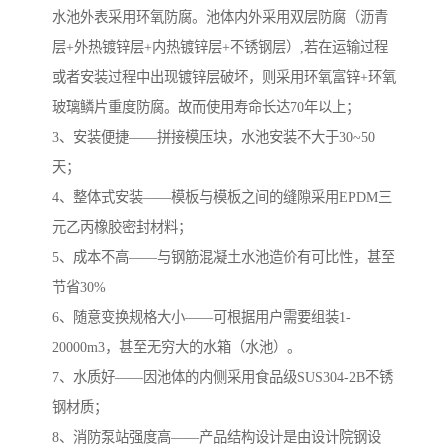
水池外表采用环氧防腐。池体内外采用双层防腐（沥青
层+外热镀锌层+内热镀锌层+不锈钢层）,若在运输过程
或者安装过程中出现镀锌层破坏，则采用环氧富锌+环氧
玻璃鳞片重度防腐。故而使用寿命长达70年以上；
3、安装便捷——拼接模压块，水池安装不大于30~50
天；
4、整体式安装——模板与模板之间的缝隙采用EPDM三
元乙丙橡胶密封材料；
5、成本不高——与钢筋混凝土水池造价有可比性，甚至
节省30%
6、随意变换规格大小——可根据用户需要组装1-
20000m3，甚至无穷大的水箱（水池）。
7、水质好——因池体的内侧采用食品级SUS304-2B不锈
钢材质；
8、消防泵站强度高——产品结构设计是由设计院钢设