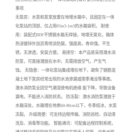
事项.
无泵房：水泵和泵室放置在地埋水箱中，且固定在一体
化泵站的顶部，仅占用05m3-1m3的水箱容积。 耐使
用：装配式BDF不锈钢水箱无焊接，地埋无氧化，箱体
热浸镀锌外加沥青喷涂防腐，强度高，寿命强，不生
锈，无渗透，安装方便。 易排空：本产品是采用潜水消
防泵，可直接潜放在水中，无需排放空气，产生气
蚀。 无隐患：一体化泵站集成埋在地下，避免了钢筋混
凝土地下泵房经常出现的水池渗漏或雨季淹没等事故。
潜水消防泵业因空气潮湿使电机绝缘 能下降，导致设备
漏电，不能进入消防状态。 防冻裂：潜水消防泵潜放于
水箱深处，水箱埋在地表60-80cm以下，冬季结冰，水泵
冻裂。 升级简便：可支持远程传输、消防巡检、自动清
洗及、消毒等功能。 智能通讯：可配备远程控制系统，
通过移动手机短信平台对泵站实现无人监管，设备出现