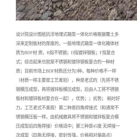
设计院设计图纸抗浮地埋式箱泵一体化价格根据覆土多
深来定制板材的厚度的，一般地埋式箱泵一体化箱体材
质为BDF材 质，B指不锈钢；D指镀锌钢板；F指复合
式；综合起来也就是不锈钢和镀锌钢板复合的一种材
质；目前市场上BDF材质还分为3种，每种价格不一样
（材质一样主要是工艺差别），种是老式的（先将不锈
钢模压成型，再将镀锌板模压成型，后由人工将不锈钢
板材和镀锌板材复合在一起），优势；；劣势； 耗时好
力，工艺老式不美观！第二种是四角焊接式（和通常不
锈钢模压板一样，由机械磨具将不锈钢和镀锌板复合模
压成型后四角焊接）价格适中；第三种是45度 无焊接一
次成型（四角无焊接，密封性强，价格相对偏高点）