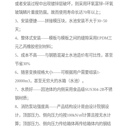
或者安装过程中出现镀锌层破坏，则采用环氧富锌+环氧
玻璃鳞片重度防腐。故而使用寿命长达70年以上；
3、安装便捷——拼接模压块，水池安装不大于30~50
天；
4、整体式安装——模板与模板之间的缝隙采用EPDM三
元乙丙橡胶密封材料；
5、成本不高——与钢筋混凝土水池造价有可比性，甚至
节省30%
6、随意变换规格大小——可根据用户需要组装1-
20000m3，甚至无穷大的水箱（水池）。
7、水质好——因池体的内侧采用食品级SUS304-2B不锈
钢材质；
8、消防泵站强度高——产品结构设计是由设计院钢设
计，顶部压力、侧向压力均按100kN/㎡计算且按无水计
算；顶部压力、侧向压力传给箱体再传给箱体内的钢结