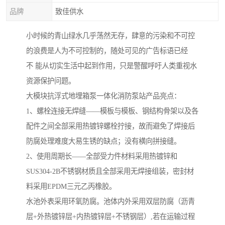
品牌
致佳供水
小时候的青山绿水几乎荡然无存，肆意的污染和不可控
的浪费是人为不可控制的，随处可见的广告标语已经
不 能从切实生活中起到作用，只是警醒呼吁人类重视水
资源保护问题。
大模块抗浮式地埋箱泵一体化消防泵站产品亮点：
1、螺栓连接无焊缝——模板与模板、钢结构骨架以及各
配件之间全部采用热镀锌螺栓拧接，故而避免了焊接后
防腐处理难度大易生锈的缺点；没有横向拼接缝。
​2、使用周期长——全部受力件材料采用热镀锌和
SUS304-2B不锈钢材质且全部采用无焊接组装，密封材
料采用EPDM三元乙丙橡胶。
水池外表采用环氧防腐。池体内外采用双层防腐（沥青
层+外热镀锌层+内热镀锌层+不锈钢层）,若在运输过程