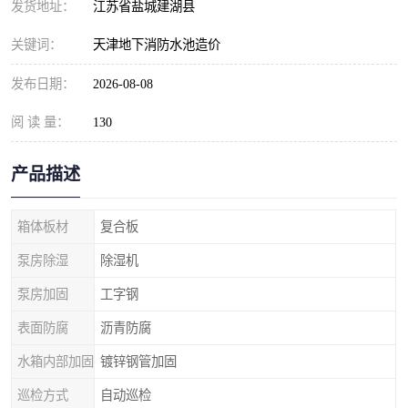
发货地址：
江苏省盐城建湖县
关键词：
天津地下消防水池造价
发布日期：
2026-08-08
阅 读 量：
130
产品描述
箱体板材
复合板
泵房除湿
除湿机
泵房加固
工字钢
表面防腐
沥青防腐
水箱内部加固
镀锌钢管加固
巡检方式
自动巡检