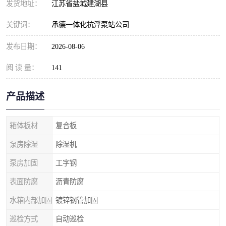
发货地址：
江苏省盐城建湖县
关键词：
承德一体化抗浮泵站公司
发布日期：
2026-08-06
阅 读 量：
141
产品描述
箱体板材
复合板
泵房除湿
除湿机
泵房加固
工字钢
表面防腐
沥青防腐
水箱内部加固
镀锌钢管加固
巡检方式
自动巡检