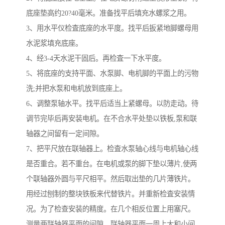
底座垫高约20?40毫米。准备找平后填充水螺浆之用。
3、用水平仪检査底座的水平度。找平后扳紧地脚螺母用
水泥浆填充底座。
4、经3-4天水泥干固后。再检査一下水平度。
5、将底座的支持平面、水泵脚、电机脚的平面上的污物
洗;并把水泵和电机放到底座上。
6、调整泵轴水平。找平后适当上紧螺母。以防走动。待
调节完毕后再安装电机。在不合水平处垫以铁板,泵和联
轴器之间留有一定间隙。
7、把平尺放在联轴器上。检査水泵轴心线与电机轴心线
是否重合。若不重台。在电机或泵的脚下垫以薄片,使两
个联轴器外圆与平尺相平。然后取出垫的几片薄铁片。
用经过刨制的整块铁板来代替铁片。并重新检査安装情
况。为了检查安装的精度。在几个相反位置上用塞尺。
测量两联轴器平面的间隙。联轴器平面一周上大和小间