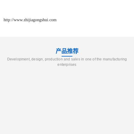
http://www.zhijiagongshui.com
产品推荐
Development, design, production and sales in one of the manufacturing
enterprises