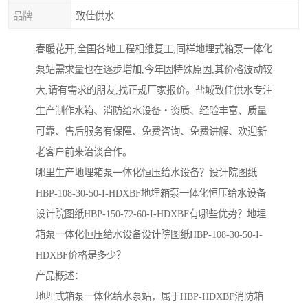
品牌
致佳供水
春暖花开,全国各地工程相维复工,同样地埋式箱泵一体化
泵站需求量也在逐步増加,今年因特殊原因,其价格波动较
大,请有需求的朋友,找正规厂家报价。盐城致佳供水专注
生产制作水箱、消防给水设备・资质、经验丰富、质量
可靠、售后服务有保障、免费咨询、免费讲解、欢迎新
老客户前来治谈合作。
哪里生产地埋箱泵一体化恒压给水设备？设计院图纸
HBP-108-30-50-I-HDXBF地埋箱泵一体化恒压给水设备
设计院图纸HBP-150-72-60-I-HDXBF有哪些优势？地埋
箱泵一体化恒压给水设备设计院图纸HBP-108-30-50-I-
HDXBF价格是多少？
产品概述：
地埋式箱泵一体化给水泵站，属于HBP-HDXBF消防箱