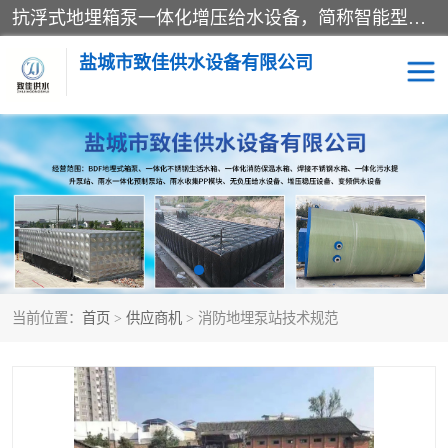
抗浮式地埋箱泵一体化增压给水设备，简称智能型泵站。它由由水泵机组、消防水箱、泵房三大部分组成，其抗浮效果好，因为设计时通过将底板与箱体联在一起，箱体重量抵消了地下水浮力。系统维护好，内部拉筋、泵站、管道，喷淋等各部运行正堂，无一损坏；结构更牢固。
盐城市致佳供水设备有限公司
消防一体化水箱
地埋箱泵一体化
一体化污水泵站
当前位置：
首页
>
供应商机
> 消防地埋泵站技术规范