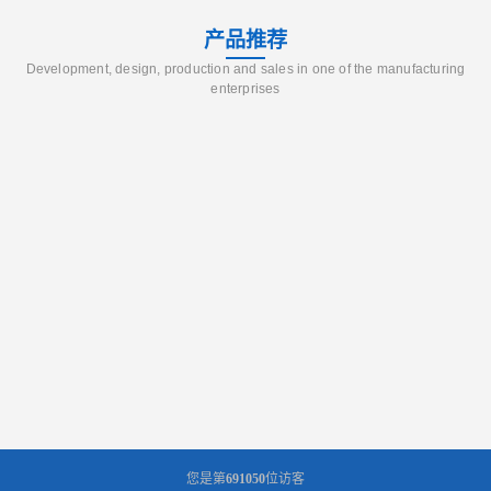
产品推荐
Development, design, production and sales in one of the manufacturing
enterprises
您是第
691050
位访客