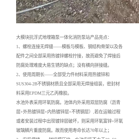
大模块抗浮式地埋箱泵一体化消防泵站产品亮点：
1、螺栓连接无焊缝——模板与模板、钢结构骨架以及各
配件之间全部采用热镀锌螺栓拧接，故而避免了焊接后
防腐处理难度大易生锈的缺点；没有横向拼接缝。
​2、使用周期长——全部受力件材料采用热镀锌和
SUS304-2B不锈钢材质且全部采用无焊接组装，密封材
料采用EPDM三元乙丙橡胶。
水池外表采用环氧防腐。池体内外采用双层防腐（沥青
层+外热镀锌层+内热镀锌层+不锈钢层）,若在运输过程
或者安装过程中出现镀锌层破坏，则采用环氧富锌+环氧
玻璃鳞片重度防腐。故而使用寿命长达70年以上；