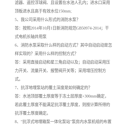
滤器、遥控浮球阀、且设置在水池人孔内；进水口采用
顶板进水且高于有效水位150mm;
5、我公司采用什么形式的消防水泵？
答：按照2014年10月1日新消防规范GB50974-2014；干
式电机长轴井用泵
6、消防水泵采取什么样的启动方式？其中自动启动是怎
样实现的？采用什么样的控制方式？
答：采用直接启动和星三角启动以及；自动启动采用压
力开关、流量开关、报警阀开关等；采用增压控制方
式。
7、抗浮地埋泵站的覆土深度是如何确定的？
答：水池顶部覆土厚度等于冻土层厚度+300mm确定，
若此覆土厚度不能满足抗浮覆土厚度，则按计算所得的
抗浮覆土厚度确定。
8、“抗浮式地埋箱泵一体化泵站”泵房内水泵机组的布置