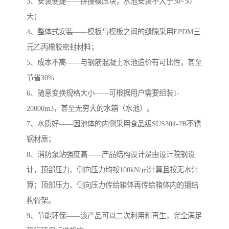
3、安装便捷——拼接模压块，水池安装不大于30~50
天；
4、整体式安装——模板与模板之间的缝隙采用EPDM三
元乙丙橡胶密封材料；
5、成本不高——与钢筋混凝土水池造价有可比性，甚至
节省30%
6、随意变换规格大小——可根据用户需要组装1-
20000m3，甚至无穷大的水箱（水池）。
7、水质好——因池体的内侧采用食品级SUS304-2B不锈
钢材质；
8、消防泵站强度高——产品结构设计是由设计院钢设
计，顶部压力、侧向压力均按100kN/㎡计算且按无水计
算；顶部压力、侧向压力传给箱体再传给箱体内的钢结
构骨架。
9、节能环保——该产品可以二次利用和再生，完全满足