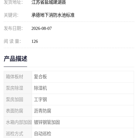
发货地址：
江苏省盐城建湖县
关键词：
承德地下消防水池标准
发布日期：
2026-08-07
阅 读 量：
126
产品描述
箱体板材
复合板
泵房除湿
除湿机
泵房加固
工字钢
表面防腐
沥青防腐
水箱内部加固
镀锌钢管加固
巡检方式
自动巡检