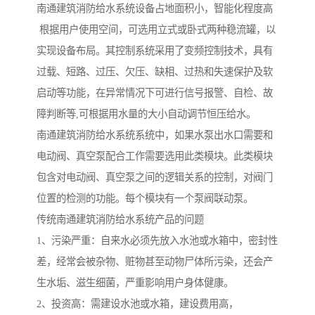
南通建筑消防给水系统设备占地面积小，智能化程度高
根据用户使用空间，可选用立式或卧式两种稳流罐，以
实现设备布局。其控制系统采用了变频控制技术，具有
过载、短路、过压、欠压、缺相、过热和失速保护及软
启动等功能，在异常情况下可进行信号报警、自检、故
障判断等,可根据用水量的大小自动调节恒压给水。
南通建筑消防给水系统系统中，如果水泵出水口需要和
电动阀、真空泵配合工作需要选用此类模块。此类模块
包含对电动阀、真空泵之间的逻辑关系的控制，对阀门
位置的检测的功能。每个模块有一个泵阀联动泵。
传统南通建筑消防给水系统产品的问题
1、污染严重：自来水必须先放入水池或水箱中，密封性
差，经常会被杂物、赃物甚至动物尸体所污染，还会产
生水垢、滋生细菌，严重影响用户身体健康。
2、投资高：需建设水池或水箱，建设费用高，