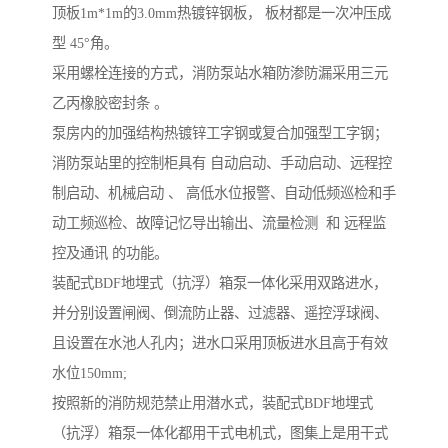
顶板1m*1m的3.0mm热镀锌钢板， 板材都是一次冲压成
型 45°角。
采用螺栓连接的方式，消防泵站水箱防渗防漏采用三元
乙丙橡胶密封条 。
泵房内的加强结构热镀锌工字钢或复合加强型工字钢；
消防泵站里的控制柜具有 自动启动、手动启动、远程控
制启动、机械启动 、 高低水位报警、自动低频巡检和手
动工频巡检、故障记忆导出输出、流量检测 和 远程监
控及通讯 的功能。
装配式BDF地埋式（抗浮）箱泵一体化采用双路进水，
并分别设置闸阀、倒流防止器、过滤器、遥控浮球阀、
且设置在水池人孔内；进水口采用顶板进水且高于有效
水位150mm;
按照新的消防规范禁止用潜水式，装配式BDF地埋式
（抗浮）箱泵一体化都用干式电机式，图集上是用干式