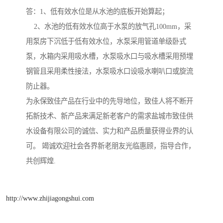
答：1、低有效水位是从水池的底板开始算起；
2、水池的低有效水位高于水泵的放气孔100mm，采
用泵房下沉低于低有效水位，水泵采用管道单级卧式
泵，水箱内采用吸水槽，水泵吸水口与吸水槽采用预埋
钢管且采用柔性接法，水泵吸水口设吸水喇叭口或旋流
防止器。
为永保致佳产品在行业中的先导地位，致佳人将不断开
拓新技术、新产品来满足新老客户的需求盐城市致佳供
水设备有限公司的诚信、实力和产品质量获得业界的认
可。 竭诚欢迎社会各界新老朋友光临惠顾，指导合作，
共创辉煌.
http://www.zhijiagongshui.com