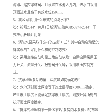
滤器、遥控浮球阀、且设置在水池人孔内；进水口采用
顶板进水且高于有效水位150mm;
5、我公司采用什么形式的消防水泵？
答：按照2014年10月1日新消防规范GB50974-2014；干
式电机长轴井用泵
6、消防水泵采取什么样的启动方式？其中自动启动是怎
样实现的？采用什么样的控制方式？
答：采用直接启动和星三角启动以及；自动启动采用压
力开关、流量开关、报警阀开关等；采用增压控制方
式。
7、抗浮地埋泵站的覆土深度是如何确定的？
答：水池顶部覆土厚度等于冻土层厚度+300mm确定，
若此覆土厚度不能满足抗浮覆土厚度，则按计算所得的
抗浮覆土厚度确定。
8、“抗浮式地埋箱泵一体化泵站”泵房内水泵机组的布置