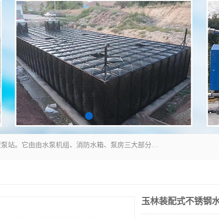
抗浮式地埋箱泵一体化增压给水设备，简称智能型泵站。它由由水泵机组、消防水箱、泵房三大部分组成，其抗浮效果好，因为设计时通过将底板与箱体联在一起，箱体重量抵消了地下水浮力。系统维护好，内部拉筋、泵站、管道，喷淋等各部运行正堂，无一损坏；结构更牢固。
玉林装配式不锈钢