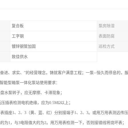
复合板
泵房除湿
工字钢
表面防腐
镀锌钢管加固
巡检方式
致佳供水
、奋进、求实、”的经营理念，铸就客户满意工程；一泵--恒久而停息的，
BF智能型箱泵一体化泵站使用要求：
手盘水泵转子，应无摩擦、卡滞现象；
V低压插表检测电机绝缘，应为0.5MΩ以上；
力表插座1、2、3（黄、蓝、红）分别接端子1、2、3。或用万用表测远传
小的为1，与3电阻值大的为2。用万用表检测一下，否则接错线将烧坏表；