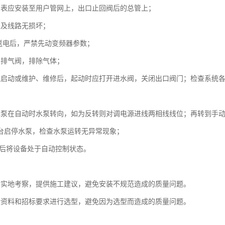
力表应安装至用户管网上，出口止回阀后的总管上；
表及线路无损坏；
柜送电后，严禁先动变频器参数；
泵排气阀，排除气体；
次启动或维护、维修后，起动时应打开进水阀，关闭出口阀门；检查系统
水泵在自动时水泵转向，如为反转则对调电源进线两相线线位；再转到手
逐台启停水泵，检查水泵运转无异常现象；
异常后将设备处于自动控制状态。
场实地考察，提供施工建议，避免安装不规范造成的质量问题。
计资料和招标要求进行选型，避免因为选型而造成的质量问题。