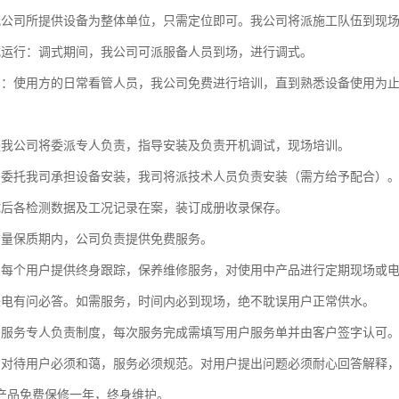
我公司所提供设备为整体单位，只需定位即可。我公司将派施工队伍到现
式运行：调式期间，我公司可派服备人员到场，进行调式。
训：使用方的日常看管人员，我公司免费进行培训，直到熟悉设备使用为止
程我公司将委派专人负责，指导安装及负责开机调试，现场培训。
需委托我司承担设备安装，我司将派技术人员负责安装（需方给予配合）
试后各检测数据及工况记录在案，装订成册收录保存。
质量保质期内，公司负责提供免费服务。
为每个用户提供终身跟踪，保养维修服务，对使用中产品进行定期现场或
来电有问必答。如需服务，时间内必到现场，绝不耽误用户正常供水。
户服务专人负责制度，每次服务完成需填写用户服务单并由客户签字认可
员对待用户必须和蔼，服务必须规范。对用户提出问题必须耐心回答
司产品免费保修一年，终身维护。