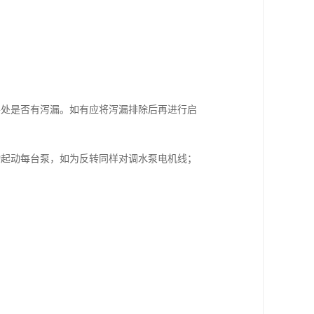
各处是否有泻漏。如有应将泻漏排除后再进行启
动起动每台泵，如为反转同样对调水泵电机线；