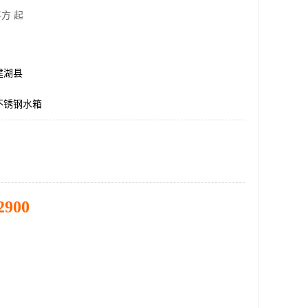
方 起
建湖县
不锈钢水箱
2900