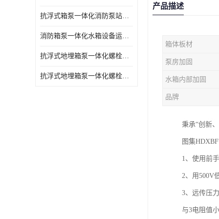
产品描述
抗浮式箱泵一体化消防泵站的数据采集过程
消防箱泵一体化水箱设备运行过程中如护
箱体板材
抗浮式地埋箱泵一体化螺栓连接部分如何防止漏水、漏气呢
泵房加固
抗浮式地埋箱泵一体化螺栓连接部分
水箱内部加固
品牌
秉承“创新
图集HDX
1、使用前
2、用500
3、远传压
与3电阻值