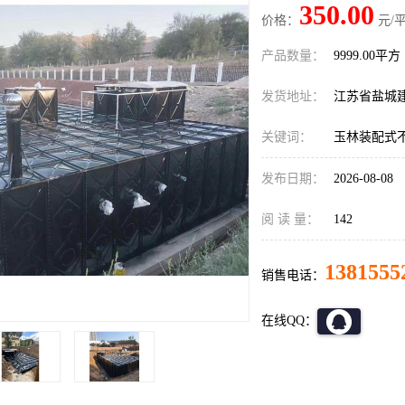
350.00
价格：
元/平
产品数量：
9999.00平方
发货地址：
江苏省盐城
关键词：
玉林装配式
发布日期：
2026-08-08
阅 读 量：
142
1381555
销售电话：
在线QQ：