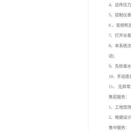
4、远传压
5、控制仪
6 、变频
7、打开水
8、本系统
动；
9、先检查
10、手动
11、 无
售前服务：
1、工地现
2、根据设
售中服务：