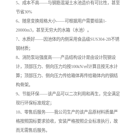
5、成本不高——与钢筋混凝土水池造价有可比性，甚至
节省30%
6、随意变换规格大小——可根据用户需要组装1-
20000m3，甚至无穷大的水箱（水池）。
7、水质好——因池体的内侧采用食品级SUS304-2B不锈
钢材质；
8、消防泵站强度高——产品结构设计是由设计院钢设
计，顶部压力、侧向压力均按100kN/㎡计算且按无水计
算；顶部压力、侧向压力传给箱体再传给箱体内的钢结
构骨架。
9、节能环保——该产品可以二次利用和再生，完全满足
现行环保标准规定；
10、零售后服务——我公司生产的该产品原材料质量严
格按照国标要求验收，安装严格按照企业标准执行，故
而无需售后服务。