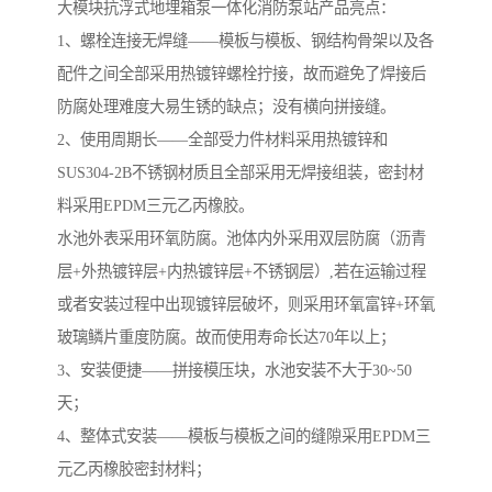
大模块抗浮式地埋箱泵一体化消防泵站产品亮点：
1、螺栓连接无焊缝——模板与模板、钢结构骨架以及各
配件之间全部采用热镀锌螺栓拧接，故而避免了焊接后
防腐处理难度大易生锈的缺点；没有横向拼接缝。
​2、使用周期长——全部受力件材料采用热镀锌和
SUS304-2B不锈钢材质且全部采用无焊接组装，密封材
料采用EPDM三元乙丙橡胶。
水池外表采用环氧防腐。池体内外采用双层防腐（沥青
层+外热镀锌层+内热镀锌层+不锈钢层）,若在运输过程
或者安装过程中出现镀锌层破坏，则采用环氧富锌+环氧
玻璃鳞片重度防腐。故而使用寿命长达70年以上；
3、安装便捷——拼接模压块，水池安装不大于30~50
天；
4、整体式安装——模板与模板之间的缝隙采用EPDM三
元乙丙橡胶密封材料；