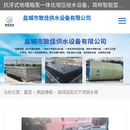
抗浮式地埋箱泵一体化增压给水设备，简称智能型泵站。它由由水泵机组、消防水箱、泵房三大部分组成，其抗浮效果好，因为设计时通过将底板与箱体联在一起，箱体重量抵消了地下水浮力。系统维护好，内部拉筋、泵站、管道，喷淋等各部运行正堂，无一损坏；结构更牢固。
盐城市致佳供水设备有限公司
消防一体化水箱
地埋箱泵一体化
一体化污水泵站
当前位置：
首页
>
供应商机
> 曲靖装配式不锈钢水箱