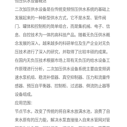
恒压供水设备概述
二次加压供水设备是在传统变频恒压供水系统的基础上
发展起来的一种新型供水方式，它不是水泵、管件阀
门、罐体和控制柜的简单组合，而是集机械、电子、信
息、自控技术为一体的高科技产品。随着无负压供水概
念发展的深入，越来越多的科研单位及生产企业对无负
压技术进行了深入的研究，并取得了比较丰硕的成果。
在国内无负压技术根据市场上现有无负压的给水设备工
作原理进行分析，二次加压供水设备系统主要由变频调
速水泵机组、稳流补偿器、真空抑制器、压力和流量传
感器、预压自平衡器、控制柜、过滤器、倒流防止器等
设备组成。
应用范围：
节点节水，改变了传统的将自来水放满水池，浪费了自
来水原有的压力能，解决水泵直接接入自来水管网对管