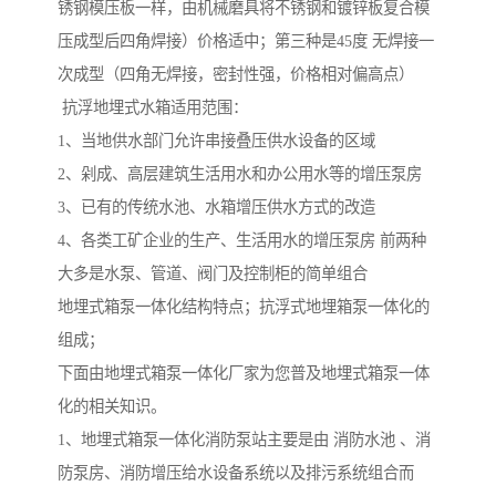
锈钢模压板一样，由机械磨具将不锈钢和镀锌板复合模
压成型后四角焊接）价格适中；第三种是45度 无焊接一
次成型（四角无焊接，密封性强，价格相对偏高点）
抗浮地埋式水箱适用范围：
1、当地供水部门允许串接叠压供水设备的区域
2、剁成、高层建筑生活用水和办公用水等的增压泵房
3、已有的传统水池、水箱增压供水方式的改造
4、各类工矿企业的生产、生活用水的增压泵房 前两种
大多是水泵、管道、阀门及控制柜的简单组合
地埋式箱泵一体化结构特点；抗浮式地埋箱泵一体化的
组成；
下面由地埋式箱泵一体化厂家为您普及地埋式箱泵一体
化的相关知识。
1、地埋式箱泵一体化消防泵站主要是由 消防水池 、消
防泵房、消防增压给水设备系统以及排污系统组合而