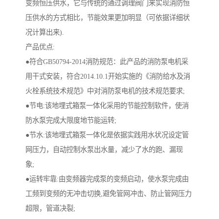
变频恒压供水，它与传统的通过调理阀门来实现消防恒
压供水的方式相比，节能效果更加明显（可依据详细状
况计算出来).
产品优点:
●符合GB50794-2014消防规范：此产品的消防泵电机采
用干式安装，符合2014.10.1开始实施的《消防给水及消
火栓系统技术规范》中对消防泵电机的技术规范要求;
●节电:该地埋式箱泵一体化采用的节能控制软件，使消
防水泵完成大限度地节能运转;
●节水:该地埋式箱泵一体化是依据实践用水状况设定管
网压力，自动控制水泵出水量，减少了水的跑、漏现
象;
●运转牢靠:由变频器完成泵的变频启动，使水泵完成由
工频到变频的无冲击切换,避免管网冲击、防止管网压力
超限，管道决裂;