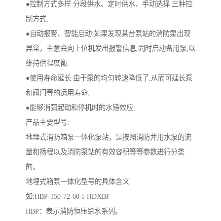
●控制方式多样:分段供水、定时供水、手动选择 三种控
制方式;
●自动报警、智能启动:如果发现某台泵站的消防泵出现
异常，主意会向上位机发出报警信息,同时启动备用泵,以
维持供程度衡.
●使用寿命延长:由于泵的均匀转速降低了,从而可延长泵
和阀门等的运用寿命;
●能够消弭起动和停机时的水锤效应;
产品主要型号:
地埋式消防箱泵一体化泵站，是按照消防井用水泵的流
量和扬程以及消防泵站的有效容积等等参数进行分类
的。
地埋式箱泵一体化型号的具体含义
如:HBP-150-72-60-I-HDXBF
HBP：表示消防恒压给水系列。