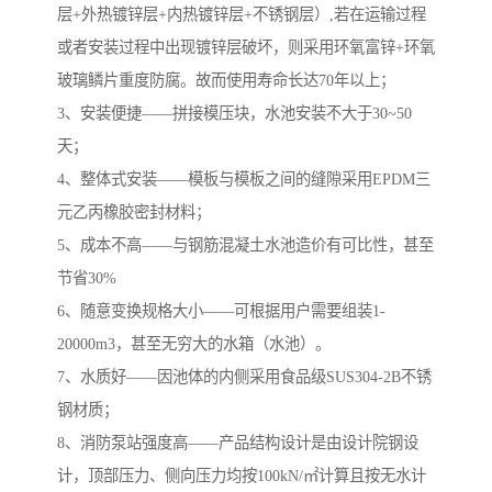
层+外热镀锌层+内热镀锌层+不锈钢层）,若在运输过程
或者安装过程中出现镀锌层破坏，则采用环氧富锌+环氧
玻璃鳞片重度防腐。故而使用寿命长达70年以上；
3、安装便捷——拼接模压块，水池安装不大于30~50
天；
4、整体式安装——模板与模板之间的缝隙采用EPDM三
元乙丙橡胶密封材料；
5、成本不高——与钢筋混凝土水池造价有可比性，甚至
节省30%
6、随意变换规格大小——可根据用户需要组装1-
20000m3，甚至无穷大的水箱（水池）。
7、水质好——因池体的内侧采用食品级SUS304-2B不锈
钢材质；
8、消防泵站强度高——产品结构设计是由设计院钢设
计，顶部压力、侧向压力均按100kN/㎡计算且按无水计