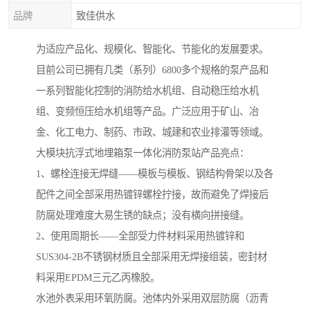
品牌
致佳供水
为适应产品化、规模化、智能化、节能化的发展要求。
目前公司已拥有几类（系列）6800多个规格的泵产品和
一系列智能化控制的消防给水机组、自动稳压给水机
组、变频恒压给水机组等产品。广泛应用于矿山、冶
金、化工电力、制药、市政、城建和农业排灌等领域。
大模块抗浮式地埋箱泵一体化消防泵站产品亮点：
1、螺栓连接无焊缝——模板与模板、钢结构骨架以及各
配件之间全部采用热镀锌螺栓拧接，故而避免了焊接后
防腐处理难度大易生锈的缺点；没有横向拼接缝。
​2、使用周期长——全部受力件材料采用热镀锌和
SUS304-2B不锈钢材质且全部采用无焊接组装，密封材
料采用EPDM三元乙丙橡胶。
水池外表采用环氧防腐。池体内外采用双层防腐（沥青