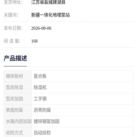
发货地址：
江苏省盐城建湖县
关键词：
新疆一体化地埋泵站
发布日期：
2026-08-06
阅 读 量：
168
产品描述
箱体板材
复合板
泵房除湿
除湿机
泵房加固
工字钢
表面防腐
沥青防腐
水箱内部加固
镀锌钢管加固
巡检方式
自动巡检