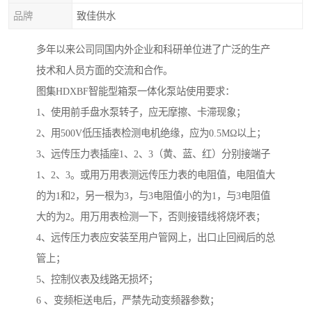
品牌
致佳供水
多年以来公司同国内外企业和科研单位进了广泛的生产
技术和人员方面的交流和合作。
图集HDXBF智能型箱泵一体化泵站使用要求：
1、使用前手盘水泵转子，应无摩擦、卡滞现象；
2、用500V低压插表检测电机绝缘，应为0.5MΩ以上；
3、远传压力表插座1、2、3（黄、蓝、红）分别接端子
1、2、3。或用万用表测远传压力表的电阻值，电阻值大
的为1和2，另一根为3，与3电阻值小的为1，与3电阻值
大的为2。用万用表检测一下，否则接错线将烧坏表；
4、远传压力表应安装至用户管网上，出口止回阀后的总
管上；
5、控制仪表及线路无损坏；
6 、变频柜送电后，严禁先动变频器参数；