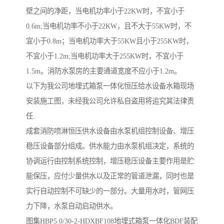
壁之间的净距，当电机功率小于22KW时，不宜小于
0.6m;当电机功率不小于22KW，且不大于55KW时，不
宜小于0.8m；当电机功率大于55KW且小于255KW时，
不宜小于1.2m;当电机功率大于255KW时，不宜小于
1.5m。消防水泵房的主要通道宽度不应小于1.2m。
以下为我公司地埋式箱泵一体化恒压给水设备水箱现场
安装施工图，未经我公司允许私自盗用将追究其法律责
任.
成套消防喷淋恒压供水设备由水泵机组控制设备、增压
稳压设备部分组成。供水能力由水泵机组决定，系统的
协调运行由控制系统控制，增压稳压设备主要作用是贮
能保压，应付少量供水以及正常的管道泄漏，同时也是
实行自动控制不可缺少的一部分。大量用水时，管网压
力下降，水泵自动启动供水。
图集HBP5.0/30-2-HDXBF108地埋式箱泵一体化BDF装配