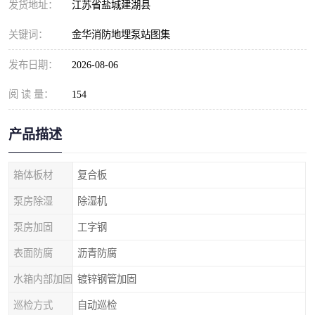
发货地址：
江苏省盐城建湖县
关键词：
金华消防地埋泵站图集
发布日期：
2026-08-06
阅 读 量：
154
产品描述
箱体板材
复合板
泵房除湿
除湿机
泵房加固
工字钢
表面防腐
沥青防腐
水箱内部加固
镀锌钢管加固
巡检方式
自动巡检