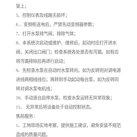
管上；
5、控制仪表及线路无损坏；
6 、变频柜送电后，严禁先动变频器参数；
7、打开水泵排气阀，排除气体；
8、本系统次启动或维护、维修后，起动时应打开进水
阀，关闭出口阀门；检查系统各处是否有泻漏。如有应
将泻漏排除后再进行启动；
9、先检查水泵在自动时水泵转向，如为反转则对调电源
进线两相线线位；再转到手动起动每台泵，如为反转同
样对调水泵电机线；
10、手动逐台启停水泵，检查水泵运转无异常现象；
11、 无异常后将设备处于自动控制状态。
售前服务：
1、工地现场实地考察，提供施工建议，避免安装不规范
造成的质量问题。