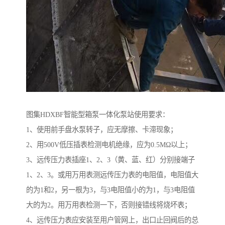
图集HDXBF智能型箱泵一体化泵站使用要求：
1、使用前手盘水泵转子，应无摩擦、卡滞现象；
2、用500V低压插表检测电机绝缘，应为0.5MΩ以上；
3、远传压力表插座1、2、3（黄、蓝、红）分别接端子
1、2、3。或用万用表测远传压力表的电阻值，电阻值大
的为1和2，另一根为3，与3电阻值小的为1，与3电阻值
大的为2。用万用表检测一下，否则接错线将烧坏表；
4、远传压力表应安装至用户管网上，出口止回阀后的总