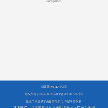
enterprises
您是第
699347
位访客
版权所有 ©2026-08-09
苏ICP备2023047797号-1
盐城市致佳供水设备有限公司
保留所有权利.
技术支持：
八方资源网
免责声明
管理员入口
网站地图