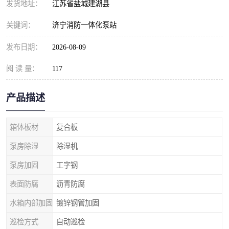
发货地址：
江苏省盐城建湖县
关键词：
济宁消防一体化泵站
发布日期：
2026-08-09
阅 读 量：
117
产品描述
箱体板材
复合板
泵房除湿
除湿机
泵房加固
工字钢
表面防腐
沥青防腐
水箱内部加固
镀锌钢管加固
巡检方式
自动巡检