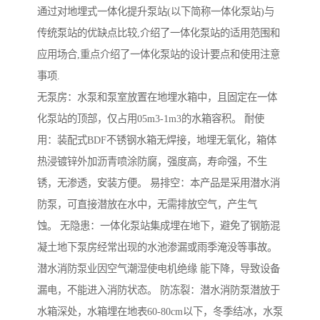
通过对地埋式一体化提升泵站(以下简称一体化泵站)与
传统泵站的优缺点比较,介绍了一体化泵站的适用范围和
应用场合,重点介绍了一体化泵站的设计要点和使用注意
事项.
无泵房：水泵和泵室放置在地埋水箱中，且固定在一体
化泵站的顶部，仅占用05m3-1m3的水箱容积。 耐使
用：装配式BDF不锈钢水箱无焊接，地埋无氧化，箱体
热浸镀锌外加沥青喷涂防腐，强度高，寿命强，不生
锈，无渗透，安装方便。 易排空：本产品是采用潜水消
防泵，可直接潜放在水中，无需排放空气，产生气
蚀。 无隐患：一体化泵站集成埋在地下，避免了钢筋混
凝土地下泵房经常出现的水池渗漏或雨季淹没等事故。
潜水消防泵业因空气潮湿使电机绝缘 能下降，导致设备
漏电，不能进入消防状态。 防冻裂：潜水消防泵潜放于
水箱深处，水箱埋在地表60-80cm以下，冬季结冰，水泵