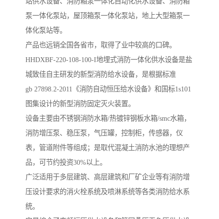
站供水设备、消防箱泵一体化自动化供水设备、消防箱
泵一体化泵站，屋顶箱泵一体化泵站，地上大型箱泵一
体化泵站等。
产品也远销全国各省市，取得了业中较高的口碑。
HHDXBF-220-108-100-I地埋式消防一体化供水设备是盐
城致佳自主研发的新型消防给水设备，是根据标准
gb 27898.2-2011《消防自动恒压给水设备》和国标1s101
图集设计的新型消防固定灭火装置。
设备主要由不锈钢消防水箱/热镀锌钢板水箱/smc水箱，
消防增压泵、稳压泵，气压罐，控制柜，传感器，仪
表，管道附件等组成；是取代混凝土消防水池的理想产
品，可节约投资30%以上。
广泛适用于多层建筑、高层建筑和厂矿企业等有消防增
压设计要求的消火栓系统及喷淋系统等各类消防给水系
统。