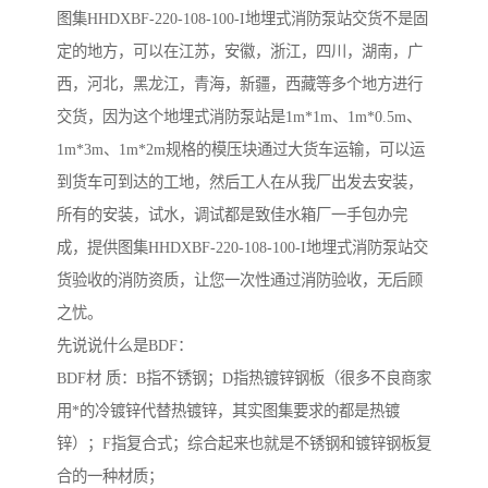
图集HHDXBF-220-108-100-I地埋式消防泵站交货不是固
定的地方，可以在江苏，安徽，浙江，四川，湖南，广
西，河北，黑龙江，青海，新疆，西藏等多个地方进行
交货，因为这个地埋式消防泵站是1m*1m、1m*0.5m、
1m*3m、1m*2m规格的模压块通过大货车运输，可以运
到货车可到达的工地，然后工人在从我厂出发去安装，
所有的安装，试水，调试都是致佳水箱厂一手包办完
成，提供图集HHDXBF-220-108-100-I地埋式消防泵站交
货验收的消防资质，让您一次性通过消防验收，无后顾
之忧。
先说说什么是BDF：
BDF材 质：B指不锈钢；D指热镀锌钢板（很多不良商家
用*的冷镀锌代替热镀锌，其实图集要求的都是热镀
锌）；F指复合式；综合起来也就是不锈钢和镀锌钢板复
合的一种材质；