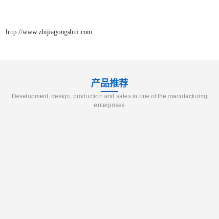
http://www.zhijiagongshui.com
产品推荐
Development, design, production and sales in one of the manufacturing
enterprises