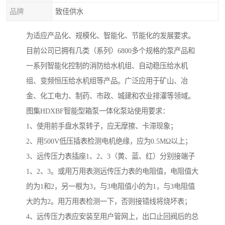
品牌
致佳供水
为适应产品化、规模化、智能化、节能化的发展要求。
目前公司已拥有几类（系列）6800多个规格的泵产品和
一系列智能化控制的消防给水机组、自动稳压给水机
组、变频恒压给水机组等产品。广泛应用于矿山、冶
金、化工电力、制药、市政、城建和农业排灌等领域。
图集HDXBF智能型箱泵一体化泵站使用要求：
1、使用前手盘水泵转子，应无摩擦、卡滞现象；
2、用500V低压插表检测电机绝缘，应为0.5MΩ以上；
3、远传压力表插座1、2、3（黄、蓝、红）分别接端子
1、2、3。或用万用表测远传压力表的电阻值，电阻值大
的为1和2，另一根为3，与3电阻值小的为1，与3电阻值
大的为2。用万用表检测一下，否则接错线将烧坏表；
4、远传压力表应安装至用户管网上，出口止回阀后的总