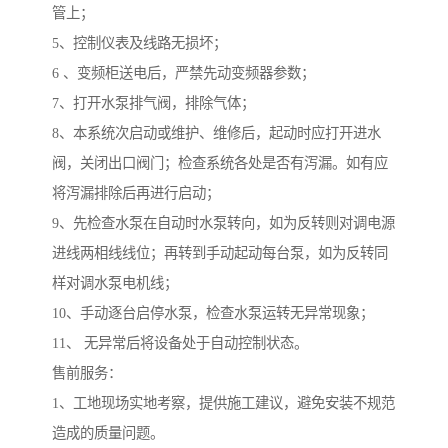
管上；
5、控制仪表及线路无损坏；
6 、变频柜送电后，严禁先动变频器参数；
7、打开水泵排气阀，排除气体；
8、本系统次启动或维护、维修后，起动时应打开进水
阀，关闭出口阀门；检查系统各处是否有泻漏。如有应
将泻漏排除后再进行启动；
9、先检查水泵在自动时水泵转向，如为反转则对调电源
进线两相线线位；再转到手动起动每台泵，如为反转同
样对调水泵电机线；
10、手动逐台启停水泵，检查水泵运转无异常现象；
11、 无异常后将设备处于自动控制状态。
售前服务：
1、工地现场实地考察，提供施工建议，避免安装不规范
造成的质量问题。