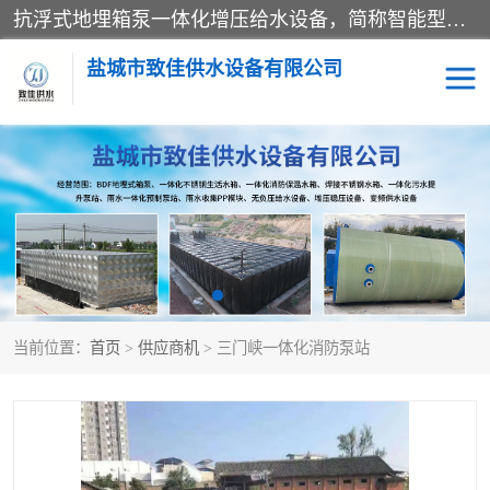
抗浮式地埋箱泵一体化增压给水设备，简称智能型泵站。它由由水泵机组、消防水箱、泵房三大部分组成，其抗浮效果好，因为设计时通过将底板与箱体联在一起，箱体重量抵消了地下水浮力。系统维护好，内部拉筋、泵站、管道，喷淋等各部运行正堂，无一损坏；结构更牢固。
盐城市致佳供水设备有限公司
消防一体化水箱
地埋箱泵一体化
一体化污水泵站
当前位置：
首页
>
供应商机
> 三门峡一体化消防泵站