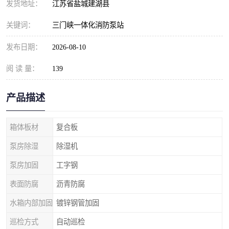
发货地址：
江苏省盐城建湖县
关键词：
三门峡一体化消防泵站
发布日期：
2026-08-10
阅 读 量：
139
产品描述
箱体板材
复合板
泵房除湿
除湿机
泵房加固
工字钢
表面防腐
沥青防腐
水箱内部加固
镀锌钢管加固
巡检方式
自动巡检