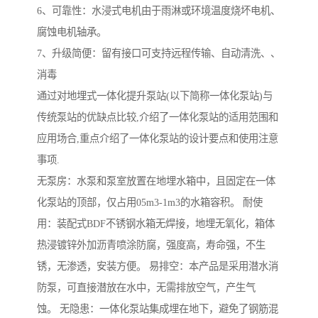
6、可靠性：水浸式电机由于雨淋或环境温度烧坏电机、
腐蚀电机轴承。
7、升级简便：留有接口可支持远程传输、自动清洗、、
消毒
通过对地埋式一体化提升泵站(以下简称一体化泵站)与
传统泵站的优缺点比较,介绍了一体化泵站的适用范围和
应用场合,重点介绍了一体化泵站的设计要点和使用注意
事项.
无泵房：水泵和泵室放置在地埋水箱中，且固定在一体
化泵站的顶部，仅占用05m3-1m3的水箱容积。 耐使
用：装配式BDF不锈钢水箱无焊接，地埋无氧化，箱体
热浸镀锌外加沥青喷涂防腐，强度高，寿命强，不生
锈，无渗透，安装方便。 易排空：本产品是采用潜水消
防泵，可直接潜放在水中，无需排放空气，产生气
蚀。 无隐患：一体化泵站集成埋在地下，避免了钢筋混