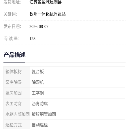
发货地址：
江苏省盐城建湖县
关键词：
钦州一体化抗浮泵站
发布日期：
2026-08-07
阅 读 量：
128
产品描述
箱体板材
复合板
泵房除湿
除湿机
泵房加固
工字钢
表面防腐
沥青防腐
水箱内部加固
镀锌钢管加固
巡检方式
自动巡检