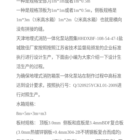
一种是规格全部为1m*1m或者1m*0.5m
一种是规格顶板为1m*1m或者1m*0.5m，侧板规格是
1m*3m（3米高水箱）1m*2m（2米高水箱）也就是横向
没有拼接的缝。
天津地埋式消防一体化泵站图集HHDXBF-108-54-47-I盐
城致佳厂家按照按照江苏省技术监督局颁发的企业标准
执行进行设计生产，下面由小编为大家介绍一下设计生
活生产的过程。
为确保地埋式消防箱泵一体化泵站在制作过程中高标准
达到设计要求，按照执行号：Q/320925YCKL01-2009进
行对照生产。
水箱规格：
8m×5m×3m=m3
板材规格： 顶板3.0mm 侧板和底板是3.4mmBDF复合板
(3.0mm热镀锌钢板+0.4mm304-2B不锈钢板复合而成的)