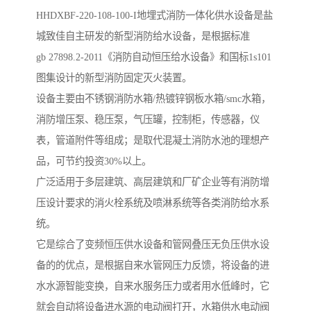
HHDXBF-220-108-100-I地埋式消防一体化供水设备是盐
城致佳自主研发的新型消防给水设备，是根据标准
gb 27898.2-2011《消防自动恒压给水设备》和国标1s101
图集设计的新型消防固定灭火装置。
设备主要由不锈钢消防水箱/热镀锌钢板水箱/smc水箱，
消防增压泵、稳压泵，气压罐，控制柜，传感器，仪
表，管道附件等组成；是取代混凝土消防水池的理想产
品，可节约投资30%以上。
广泛适用于多层建筑、高层建筑和厂矿企业等有消防增
压设计要求的消火栓系统及喷淋系统等各类消防给水系
统。
它是综合了变频恒压供水设备和管网叠压无负压供水设
备的的优点，是根据自来水管网压力反馈，将设备的进
水水源智能变换，自来水服务压力或者用水低峰时，它
就会自动将设备进水源的电动阀打开，水箱供水电动阀