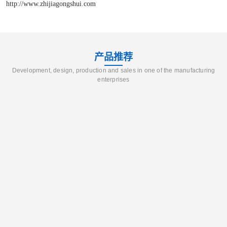
http://www.zhijiagongshui.com
产品推荐
Development, design, production and sales in one of the manufacturing
enterprises