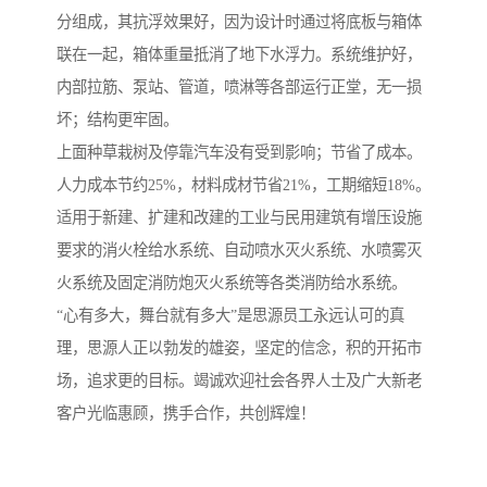
分组成，其抗浮效果好，因为设计时通过将底板与箱体
联在一起，箱体重量抵消了地下水浮力。系统维护好，
内部拉筋、泵站、管道，喷淋等各部运行正堂，无一损
坏；结构更牢固。
上面种草栽树及停靠汽车没有受到影响；节省了成本。
人力成本节约25%，材料成材节省21%，工期缩短18%。
适用于新建、扩建和改建的工业与民用建筑有增压设施
要求的消火栓给水系统、自动喷水灭火系统、水喷雾灭
火系统及固定消防炮灭火系统等各类消防给水系统。
“心有多大，舞台就有多大”是思源员工永远认可的真
理，思源人正以勃发的雄姿，坚定的信念，积的开拓市
场，追求更的目标。竭诚欢迎社会各界人士及广大新老
客户光临惠顾，携手合作，共创辉煌！