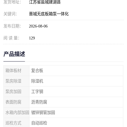
发货地址：
江苏省盐城建湖县
关键词：
晋城无底板箱泵一体化
发布日期：
2026-08-06
阅 读 量：
129
产品描述
箱体板材
复合板
泵房除湿
除湿机
泵房加固
工字钢
表面防腐
沥青防腐
水箱内部加固
镀锌钢管加固
巡检方式
自动巡检