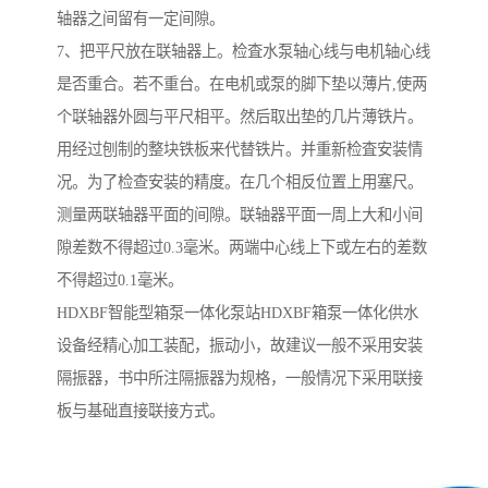
轴器之间留有一定间隙。
7、把平尺放在联轴器上。检査水泵轴心线与电机轴心线
是否重合。若不重台。在电机或泵的脚下垫以薄片,使两
个联轴器外圆与平尺相平。然后取出垫的几片薄铁片。
用经过刨制的整块铁板来代替铁片。并重新检査安装情
况。为了检查安装的精度。在几个相反位置上用塞尺。
测量两联轴器平面的间隙。联轴器平面一周上大和小间
隙差数不得超过0.3毫米。两端中心线上下或左右的差数
不得超过0.1毫米。
HDXBF智能型箱泵一体化泵站HDXBF箱泵一体化供水
设备经精心加工装配，振动小，故建议一般不采用安装
隔振器，书中所注隔振器为规格，一般情况下采用联接
板与基础直接联接方式。