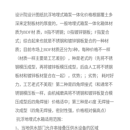
设计院设计图纸抗浮地埋式箱泵一体化价格根据覆土多
深来定制板材的厚度的，一般地埋式箱泵一体化箱体材
质为BDF材 质，B指不锈钢；D指镀锌钢板；F指复合
式；综合起来也就是不锈钢和镀锌钢板复合的一种材
质；目前市场上BDF材质还分为3种，每种价格不一样
（材质一样主要是工艺差别），种是老式的（先将不锈
钢模压成型，再将镀锌板模压成型，后由人工将不锈钢
板材和镀锌板材复合在一起），优势；；劣势； 耗时好
力，工艺老式不美观！第二种是四角焊接式（和通常不
锈钢模压板一样，由机械磨具将不锈钢和镀锌板复合模
压成型后四角焊接）价格适中；第三种是45度 无焊接一
次成型（四角无焊接，密封性强，价格相对偏高点）
抗浮地埋式水箱适用范围：
1、当地供水部门允许串接叠压供水设备的区域