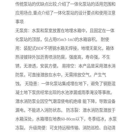
传统泵站的优缺点比较,介绍了一体化泵站的适用范围和
应用场合,重点介绍了一体化泵站的设计要点和使用注意
事项.
无泵房：水泵和泵室放置在地埋水箱中，且固定在一体
化泵站的顶部，仅占用05m3-1m3的水箱容积。 耐使
用：装配式BDF不锈钢水箱无焊接，地埋无氧化，箱体
热浸镀锌外加沥青喷涂防腐，强度高，寿命强，不生
锈，无渗透，安装方便。 易排空：本产品是采用潜水消
防泵，可直接潜放在水中，无需排放空气，产生气
蚀。 无隐患：一体化泵站集成埋在地下，避免了钢筋混
凝土地下泵房经常出现的水池渗漏或雨季淹没等事故。
潜水消防泵业因空气潮湿使电机绝缘 能下降，导致设备
漏电，不能进入消防状态。 防冻裂：潜水消防泵潜放于
水箱深处，水箱埋在地表60-80cm以下，冬季结冰，水泵
冻裂。 升级简便：可支持远程传输、消防巡检、自动清