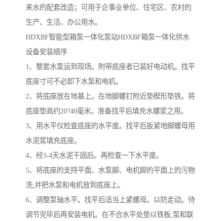
来水的配套改造；可用于企事业单位、住宅区、农村的
生产、生活、办公用水。
HDXBF智能型箱泵一体化泵站HDXBF箱泵一体化供水
设备安装顺序
1、整套水泵运到现场。附带底座者已装好电动机。找平
底座寸可不必卸下水泵和电机。
2、将底座放在地基上。在地脚螺钉附近垫楔形垫铁。将
底座垫高约20?40毫米。准备找平后填充水螺浆之用。
3、用水平仪检査底座的水平度。找平后扳紧地脚螺母用
水泥浆填充底座。
4、经3-4天水泥干固后。再检査一下水平度。
5、将底座的支持平面、水泵脚、电机脚的平面上的污物
洗;并把水泵和电机放到底座上。
6、调整泵轴水平。找平后适当上紧螺母。以防走动。待
调节完毕后再安装电机。在不合水平处垫以铁板,泵和联