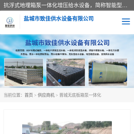
抗浮式地埋箱泵一体化增压给水设备，简称智能型泵站。它由由水泵机组、消防水箱、泵房三大部分组成，其抗浮效果好，因为设计时通过将底板与箱体联在一起，箱体重量抵消了地下水浮力。系统维护好，内部拉筋、泵站、管道，喷淋等各部运行正堂，无一损坏；结构更牢固。
盐城市致佳供水设备有限公司
消防一体化水箱
地埋箱泵一体化
一体化污水泵站
当前位置：
首页
>
供应商机
> 晋城无底板箱泵一体化