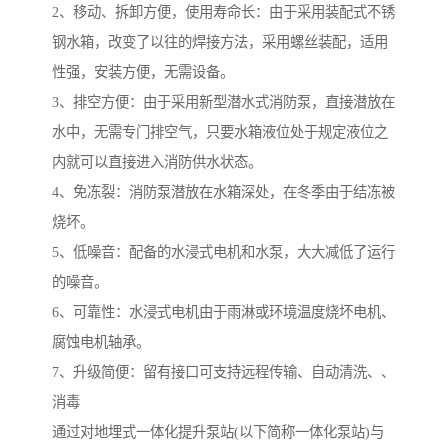
2、移动、拆卸方便，使用寿命长：由于采用装配式不锈
钢水箱，改变了以往的焊接方法，采用螺丝装配，适用
性强，安装方便，无需设备。
3、排空方便：由于采用新型潜水式消防泵，直接潜放在
水中，无需专门排空气，只要水箱液位处于规定液位之
内就可以直接进入消防供水状态。
4、免冻裂：消防泵潜放在水箱深处，在冬季由于结冻被
烧坏。
5、低噪音：配备的水浸式电机和水泵，大大减低了运行
的噪音。
6、可靠性：水浸式电机由于雨淋或环境温度烧坏电机、
腐蚀电机轴承。
7、升级简便：留有接口可支持远程传输、自动清洗、、
消毒
通过对地埋式一体化提升泵站(以下简称一体化泵站)与