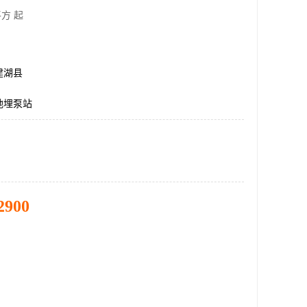
方 起
建湖县
地埋泵站
2900