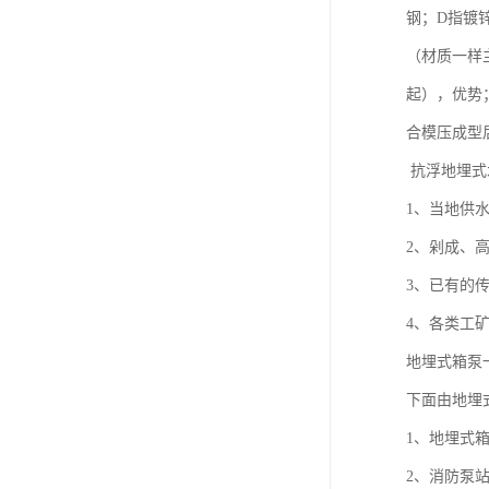
钢；D指镀
（材质一样
起），优势
合模压成型
抗浮地埋式
1、当地供
2、剁成、
3、已有的
4、各类工
地埋式箱泵
下面由地埋
1、地埋式
2、消防泵