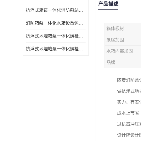
产品描述
抗浮式箱泵一体化消防泵站的数据采集过程
消防箱泵一体化水箱设备运行过程中如护
箱体板材
抗浮式地埋箱泵一体化螺栓连接部分如何防止漏水、漏气呢
泵房加固
抗浮式地埋箱泵一体化螺栓连接部分
水箱内部加固
品牌
随着消防意
做抗浮式地
实力、有实
成本上节省
过机器冲压
设计院设计