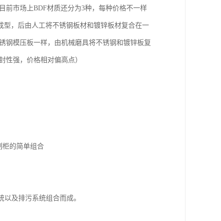
目前市场上BDF材质还分为3种，每种价格不一样
成型，后由人工将不锈钢板材和镀锌板材复合在一
不锈钢模压板一样，由机械磨具将不锈钢和镀锌板复
密封性强，价格相对偏高点）
制柜的简单组合
系统以及排污系统组合而成。