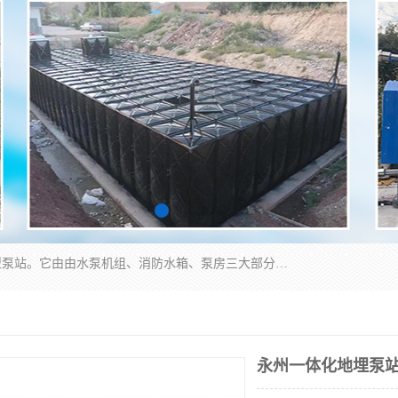
抗浮式地埋箱泵一体化增压给水设备，简称智能型泵站。它由由水泵机组、消防水箱、泵房三大部分组成，其抗浮效果好，因为设计时通过将底板与箱体联在一起，箱体重量抵消了地下水浮力。系统维护好，内部拉筋、泵站、管道，喷淋等各部运行正堂，无一损坏；结构更牢固。
永州一体化地埋泵