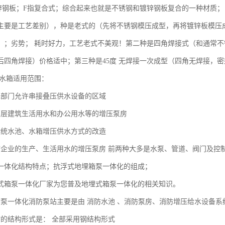
锌钢板；F指复合式；综合起来也就是不锈钢和镀锌钢板复合的一种材质；
主要是工艺差别），种是老式的（先将不锈钢模压成型，再将镀锌板模压
；；劣势； 耗时好力，工艺老式不美观！第二种是四角焊接式（和通常
后四角焊接）价格适中；第三种是45度 无焊接一次成型（四角无焊接，
水箱适用范围：
水部门允许串接叠压供水设备的区域
高层建筑生活用水和办公用水等的增压泵房
传统水池、水箱增压供水方式的改造
矿企业的生产、生活用水的增压泵房 前两种大多是水泵、管道、阀门及控
一体化结构特点；抗浮式地埋箱泵一体化的组成；
式箱泵一体化厂家为您普及地埋式箱泵一体化的相关知识。
箱泵一体化消防泵站主要是由 消防水池 、消防泵房、消防增压给水设备
站的结构形式是： 全部采用钢结构形式