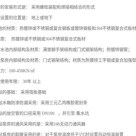
站的安装形式是： 采用螺栓装配和焊接相结合的形式
站设置的位置是： 地上或地下
池的材质：热镀锌或不锈钢或复合钢板或镀锌钢板和304不锈钢复合式板
材质： 热镀锌或不锈钢或304不锈钢复合式板材
站水池内部结构及材质：满堂脚手架结构或门式钢架结构；热镀锌钢管；
站泵房内部结构及材质：门式钢架结构；材质为热镀锌工字钢或复合加强
：100-450KN/㎡
使用年限： 30年 以上
泵站的基础： 采用筏板基础
泵站水箱防渗防漏采用：采用三元乙丙橡胶密封条
站的放空管的口径采用 DN100 ，并引至 集水坑
泵站泵房的通风采用的是：采用24h无动力通风器
泵站泵房的取暖采用的是：对于泵房温度低于5℃时设置自动恒温装置