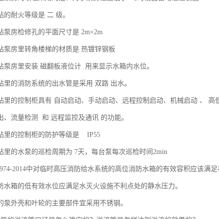
站的耐火等级是 二 级。
站泵房检修孔的平面尺寸是 2m×2m
泵站泵房里转角楼梯的材质是 热镀锌钢板
泵站泵房里安装 磁翻板液位计 用来显示水箱内水位。
泵站里的消防系统的出水管是采用 双路 出水。
泵站里的控制柜具有 自动启动、手动启动、远程控制启动、机械启动 、 
出、流量检测 和 远程监控及通讯 的功能。
泵站里的控制柜的防护等级是 IP55
站里的水泵的巡检周期为 7天，每台泵每次巡检时间2min
50974-2014中对临时高压消防给水系统的高位消防水箱的有效容积应该
消防水箱的低有效水位应满足水灭火设施不利点处的静水压力。
泵的泵外壳和叶轮的主要部件宜采用不锈钢。