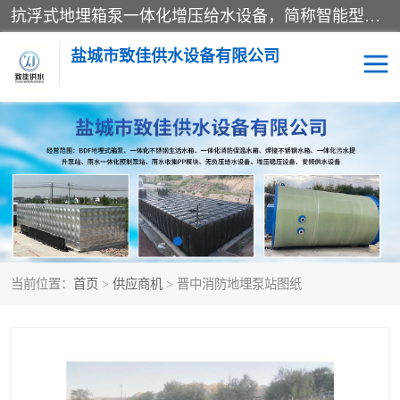
抗浮式地埋箱泵一体化增压给水设备，简称智能型泵站。它由由水泵机组、消防水箱、泵房三大部分组成，其抗浮效果好，因为设计时通过将底板与箱体联在一起，箱体重量抵消了地下水浮力。系统维护好，内部拉筋、泵站、管道，喷淋等各部运行正堂，无一损坏；结构更牢固。
盐城市致佳供水设备有限公司
消防一体化水箱
地埋箱泵一体化
一体化污水泵站
当前位置：
首页
>
供应商机
> 晋中消防地埋泵站图纸