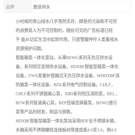
品牌
致佳供水
小时候的青山绿水几乎荡然无存，肆意的污染和不可控
的浪费是人为不可控制的，随处可见的广告标语已经
不 能从切实生活中起到作用，只是警醒呼吁人类重视水
资源保护问题。
智能箱泵一体化泵站，从事BZWG系列无负压供水设
备，系列恒压变频供水设备，HDXBF智能型箱泵一体化
设备，ZWX差量补偿箱式无负压供水设备，WHDXBF消
防箱泵一体化设备，BZK系列电气控制设备。CDLF，
CHLF系列不锈钢离心泵，XBD系列恒压消防泵，BZL，
BZW系列管道离心泵，BZP低噪音屏蔽泵，BZWQ潜污
泵等产品的研发，制造与销售。
HDXBF智能型箱泵一体化泵站采用BDF全不锈钢水箱，
水箱采用不锈钢螺栓连接板材厚度底板4.0至3.0，侧4.0