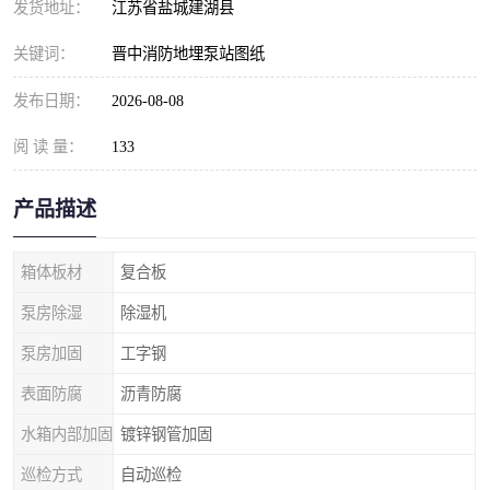
发货地址：
江苏省盐城建湖县
关键词：
晋中消防地埋泵站图纸
发布日期：
2026-08-08
阅 读 量：
133
产品描述
箱体板材
复合板
泵房除湿
除湿机
泵房加固
工字钢
表面防腐
沥青防腐
水箱内部加固
镀锌钢管加固
巡检方式
自动巡检