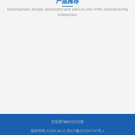
产品推荐
Development, design, production and sales in one of the manufacturing
enterprises
您是第
700371
位访客
版权所有 ©2026-08-10
苏ICP备2023047797号-1