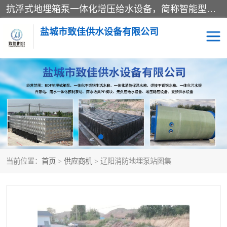
抗浮式地埋箱泵一体化增压给水设备，简称智能型泵站。它由由水泵机组、消防水箱、泵房三大部分组成，其抗浮效果好，因为设计时通过将底板与箱体联在一起，箱体重量抵消了地下水浮力。系统维护好，内部拉筋、泵站、管道，喷淋等各部运行正堂，无一损坏；结构更牢固。
盐城市致佳供水设备有限公司
消防一体化水箱
地埋箱泵一体化
一体化污水泵站
当前位置：
首页
>
供应商机
> 辽阳消防地埋泵站图集