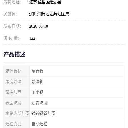
发货地址：
江苏省盐城建湖县
关键词：
辽阳消防地埋泵站图集
发布日期：
2026-08-10
阅 读 量：
122
产品描述
箱体板材
复合板
泵房除湿
除湿机
泵房加固
工字钢
表面防腐
沥青防腐
水箱内部加固
镀锌钢管加固
巡检方式
自动巡检