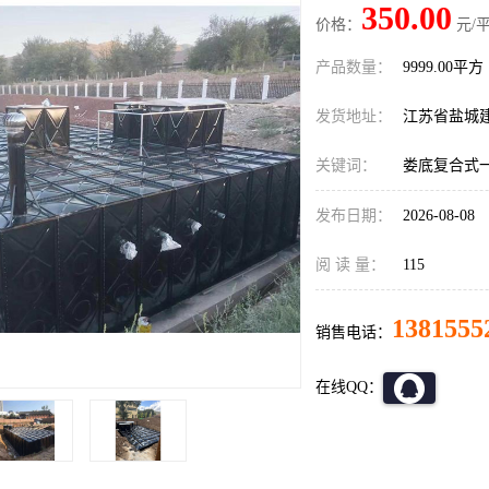
350.00
价格：
元/平
产品数量：
9999.00平方
发货地址：
江苏省盐城
关键词：
娄底复合式
发布日期：
2026-08-08
阅 读 量：
115
1381555
销售电话：
在线QQ：