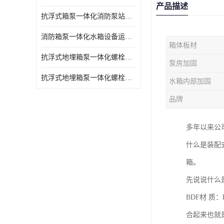
产品描述
抗浮式箱泵一体化消防泵站的数据采集过程
消防箱泵一体化水箱设备运行过程中如护
箱体板材
抗浮式地埋箱泵一体化螺栓连接部分如何防止漏水、漏气呢
泵房加固
抗浮式地埋箱泵一体化螺栓连接部分
水箱内部加固
品牌
多年以来公
什么是装配
箱。
先说说什么是
BDF材 
合起来也就