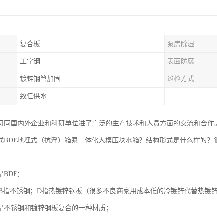
复合板
泵房除湿
工字钢
表面防腐
镀锌钢管加固
巡检方式
致佳供水
司同国内外企业和科研单位进了广泛的生产技术和人员方面的交流和合作
式BDF地埋式（抗浮）箱泵一体化大模压块水箱？结构形式是什么样的？
BDF：
质：B指不锈钢；D指热镀锌钢板（很多不良商家用成本低的冷镀锌代替热镀
是不锈钢和镀锌钢板复合的一种材质；