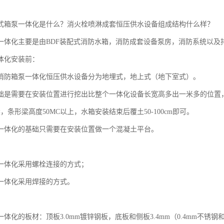
式箱泵一体化是什么？消火栓喷淋成套恒压供水设备组成结构什么样？
一体化主要是由BDF装配式消防水箱，消防成套设备泵房，消防系统以及
体化安装前：
消防箱泵一体化恒压供水设备分为地埋式，地上式（地下室式）。
础是需要在安装位置进行挖出比整个一体化设备长宽高多出一米多的位置
，条形梁高度50MC以上，水箱安装结束后覆土50-100cm即可。
一体化的基础只需要在安装位置做一个混凝土平台。
一体化采用螺栓连接的方式；
一体化采用焊接的方式。
体化的板材：顶板3.0mm镀锌钢板，底板和侧板3.4mm（0.4mm不锈钢