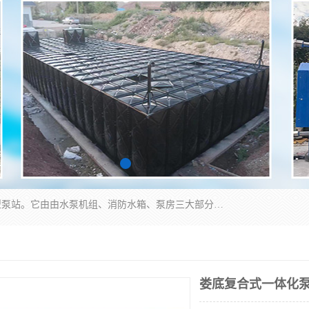
抗浮式地埋箱泵一体化增压给水设备，简称智能型泵站。它由由水泵机组、消防水箱、泵房三大部分组成，其抗浮效果好，因为设计时通过将底板与箱体联在一起，箱体重量抵消了地下水浮力。系统维护好，内部拉筋、泵站、管道，喷淋等各部运行正堂，无一损坏；结构更牢固。
娄底复合式一体化