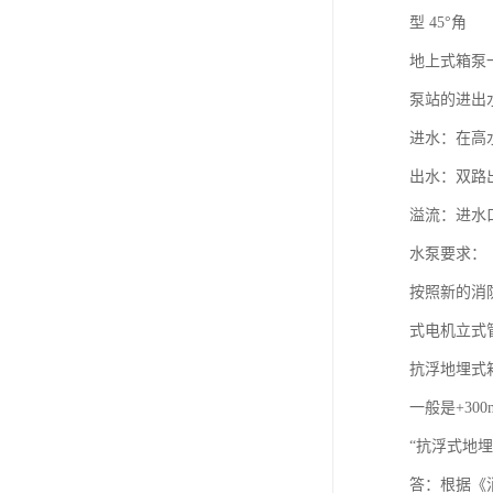
型 45°角
地上式箱泵一
泵站的进出
进水：在高
出水：双路
溢流：进水
水泵要求：
按照新的消
式电机立式
抗浮地埋式
一般是+30
“抗浮式地
答：根据《