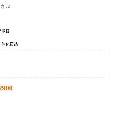
方 起
建湖县
一体化泵站
2900