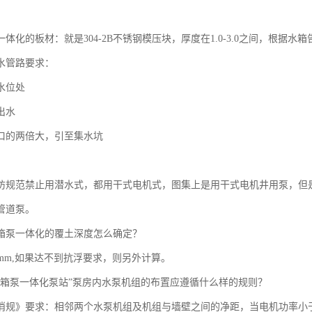
体化的板材：就是304-2B不锈钢模压块，厚度在1.0-3.0之间，根据
水管路要求：
水位处
出水
口的两倍大，引至集水坑
防规范禁止用潜水式，都用干式电机式，图集上是用干式电机井用泵，但
管道泵。
箱泵一体化的覆土深度怎么确定？
0mm,如果达不到抗浮要求，则另外计算。
埋箱泵一体化泵站”泵房内水泵机组的布置应遵循什么样的规则？
消规》要求：相邻两个水泵机组及机组与墙壁之间的净距，当电机功率小于22