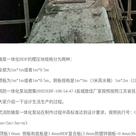
箱泵一体化BDF的模压块规格分为两种：
为1m*1m或者1m*0.5m
板为1m*1m或者1m*0.5m，侧板规格是1m*3m（3米高水箱）1m*2
防一体化泵站图集HHDXBF-108-54-47-I盐城致佳厂家按照按照
大家介绍一下设计生活生产的过程。
消防箱泵一体化泵站在制作过程中高标准达到设计要求，按照执行号：Q/3209
格：8m×5m×3m=m3
板3.0mm 侧板和底板是3.4mmBDF复合板(3.0mm热镀锌钢板+0.4mm