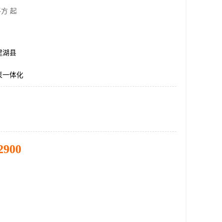
方 起
建湖县
泵一体化
2900