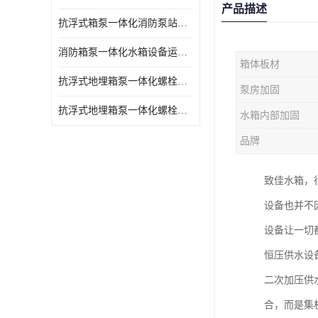
产品描述
抗浮式箱泵一体化消防泵站的数据采集过程
消防箱泵一体化水箱设备运行过程中如护
箱体板材
抗浮式地埋箱泵一体化螺栓连接部分如何防止漏水、漏气呢
泵房加固
抗浮式地埋箱泵一体化螺栓连接部分
水箱内部加固
品牌
致佳水箱，
设备也并不
设备让一切
恒压供水设
二次加压供
合，而是集