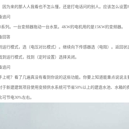
。因为来的那人人我看也不怎么懂，还是打电话问的别人。应该怎么设置P
备追问
00系列。一台变频器拖动一台水泵。4KW的电机用的是15KW的变频器。
备回答
到运行模式，选（电压对比模式）。继续向下传感器选（电阻）。返回状
找到运行模式，找到（定时设置）选择关闭。
备追问
手上呢？看了几遍真没有看到你说的这些功能。你要上知道能重点说说主
对于新建建筑项目使用变频供水系统可节省50%以上的建造水池、水箱的
比可节电30%左右。