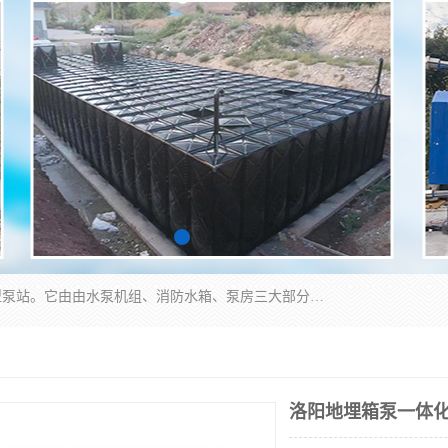
抗浮式地埋箱泵一体化增压给水设备，简称智能型泵站。它由由水泵机组、消防水箱、泵房三大部分组成，其抗浮效果好，因为设计时通过将底板与箱体联在一起，箱体重量抵消了地下水浮力。系统维护好，内部拉筋、泵站、管道，喷淋等各部运行正堂，无一损坏；结构更牢固。
洛阳地埋箱泵一体