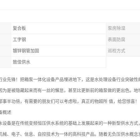
复合板
泵房除湿
工字钢
表面防腐
镀锌钢管加固
巡检方式
致佳供水
行业先锋！把箱泵一体化设备产品埋进地下，这是水处理设备行业突破性
因为是被隐藏起来而有一丝的懈怠，甚至比更新前的箱泵做的更出色。地
都事半功倍，有需要的朋友们可以考虑啦，真正的物超所 值，给您惊喜！
备概述
水设备是在传统变频恒压供水系统的基础上发展起来的一种新型供水方式
机械、电子、信息、自控技术为一体的高科技产品。随着无负压供水概念