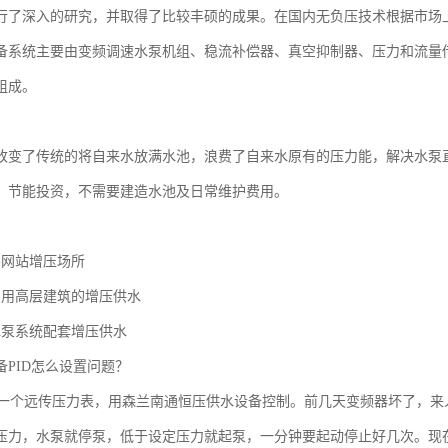
行了深入的研究，并取得了比较丰硕的成果。在国内无负压技术根据市场
备系统主要由变频调速水泵机组、稳流补偿器、真空抑制器、压力和流量
组成。
改变了传统的将自来水放满水池，浪费了自来水原有的压力能，解决水泵
：节能投资，不需要建造水池及日常维护费用。
要网站增压场所
民用高层建筑的增压供水
水泵系统配套增压供水
备PID怎么设置问题？
，一个远传压力表，用森兰南通恒压供水设备控制。前几天变频器坏了，
压力，水泵就停泵，低于设定压力就起泵，一分钟要起动停止好几次。现在