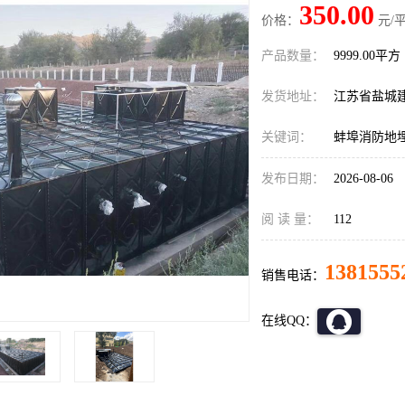
350.00
价格：
元/平
产品数量：
9999.00平方
发货地址：
江苏省盐城
关键词：
蚌埠消防地
发布日期：
2026-08-06
阅 读 量：
112
1381555
销售电话：
在线QQ：