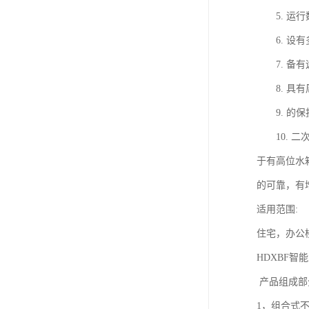
5. 运行
6. 设有
7. 备有
8. 具有
9. 的保
10. 二
于有高位水
的可靠，有
适用范围:
住宅，办公
HDXBF
产品组成
1，组合式