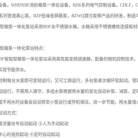
备，WHDXBF消防箱泵一体化设备，BZK系列电气控制设备。CDLF，
ZW系列管道离心泵，BZP低噪音屏蔽泵，BZWQ潜污泵等产品的研发，制造
能型箱泵一体化泵站采用BDF全不锈钢水箱，水箱采用不锈钢螺栓连接板材厚度底板4.
智能型箱泵一体化泵站特点：
XBF智能型箱泵一体化泵站采用高性能变频调速器，配备的微机控制技术
实现节能供水。
控制每台水泵即可变频运行，又可工频运行，多台泵递次循环软起动，管
动运行，不需用人值守，多组水泵根据用水量的变化自动补泵、减泵、定
或不用水时设备会自动转至小泵运行或停机保压，进一步节能，用水量增
起动方式：
或流量信号自动起动 ②人为手动起动
中心的遥控起动 ④定时自动起动