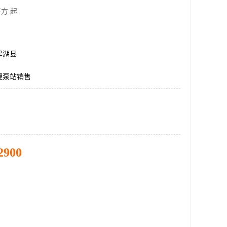
方 起
建湖县
埋泵站销售
2900