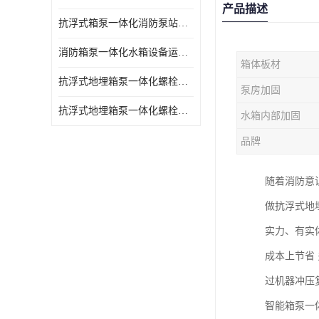
产品描述
抗浮式箱泵一体化消防泵站的数据采集过程
消防箱泵一体化水箱设备运行过程中如护
箱体板材
抗浮式地埋箱泵一体化螺栓连接部分如何防止漏水、漏气呢
泵房加固
抗浮式地埋箱泵一体化螺栓连接部分
水箱内部加固
品牌
随着消防意
做抗浮式地
实力、有实
成本上节省
过机器冲压
智能箱泵一