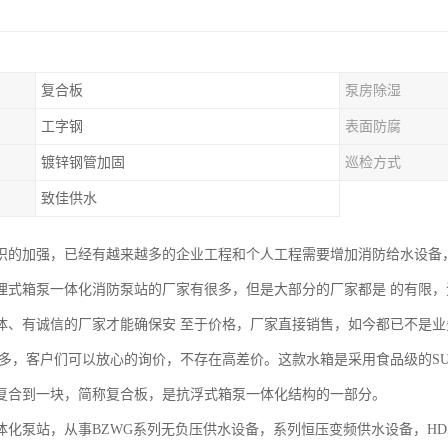
复合板
泵房除湿
工字钢
表面防腐
镀锌钢管加固
巡检方式
致佳供水
识的加强，已经有越来越多的企业工程和个人工程需要增加消防给水设备
埋式箱泵一体化消防泵站的厂家有很多，但是大部分的厂家都是 的有限
体、有诚信的厂家才能确保安 至于价格，厂家直接销售，如今都已不是
 多，客户们可以放心的询价，不存在高差价。这款水箱是采用食品级的SUS
复合到一块，简称复合板，是抗浮式箱泵一体化结构的一部分。
体化泵站，从事BZWG系列无负压供水设备，系列恒压变频供水设备，HD