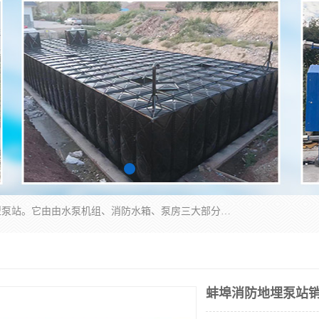
抗浮式地埋箱泵一体化增压给水设备，简称智能型泵站。它由由水泵机组、消防水箱、泵房三大部分组成，其抗浮效果好，因为设计时通过将底板与箱体联在一起，箱体重量抵消了地下水浮力。系统维护好，内部拉筋、泵站、管道，喷淋等各部运行正堂，无一损坏；结构更牢固。
蚌埠消防地埋泵站