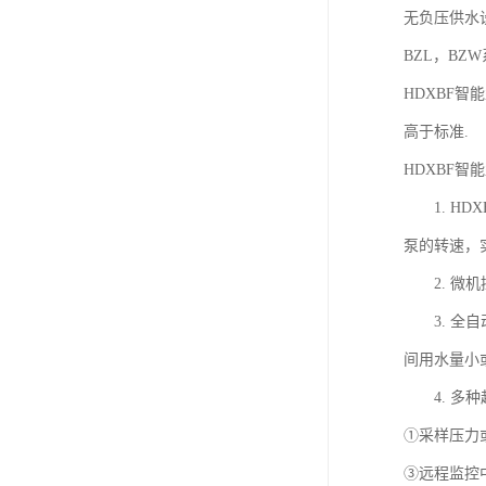
无负压供水设
BZL，B
HDXBF智
高于标准.
HDXBF
1. HD
泵的转速，
2. 微机
3. 全自
间用水量小
4. 多种
①采样压力
③远程监控