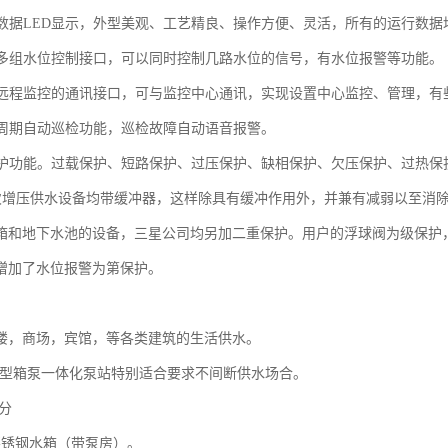
数据LED显示，外型美观、工艺精良、操作方便、灵活，所有的运行数据
多组水位控制接口，可以同时控制几路水位的信号，有水位报警等功能。
远程监控的通讯接口，可与监控中心通讯，实现设置中心监控、管理，有
周期自动巡检功能，巡检故障自动语音报警。
护功能。过载保护、短路保护、过压保护、缺相保护、欠压保护、过热保
次增压供水设备均带缓冲器，这样除具有缓冲作用外，并兼有减弱以至消
箱和地下水池的设备，三星公司均另加二重保护。用户的浮球阀为级保护
增加了水位报警为第保护。
楼，商场，宾馆，等各类建筑的生活供水。
智能型箱泵一体化泵站特别适合要求不间断供水场合。
部分
不锈钢水箱（带泵房）。